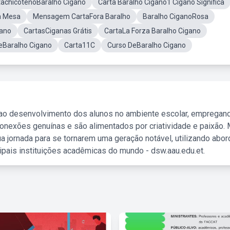
tachicotenoBaralho Cigano
Carta Baralho Cigano1 Cigano Significa
a Mesa
Mensagem CartaFora Baralho
Baralho CiganoRosa
gano
CartasCiganas Grátis
CartaLa Forza Baralho Cigano
eBaralho Cigano
Carta11C
Curso DeBaralho Cigano
 ao desenvolvimento dos alunos no ambiente escolar, empregan
nexões genuínas e são alimentados por criatividade e paixão. 
a jornada para se tornarem uma geração notável, utilizando abo
ipais instituições acadêmicas do mundo - dsw.aau.edu.et.