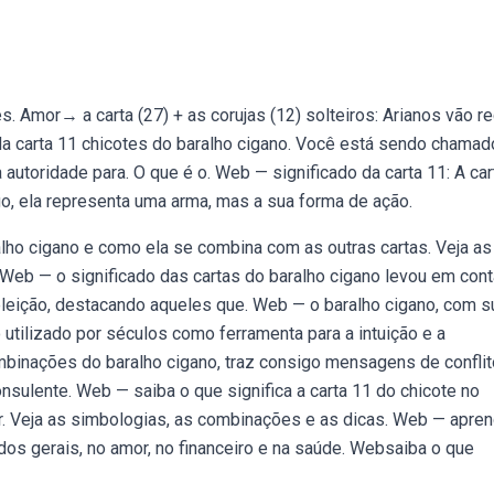
 Amor→ a carta (27) + as corujas (12) solteiros: Arianos vão r
a carta 11 chicotes do baralho cigano. Você está sendo chamad
ua autoridade para. O que é o. Web — significado da carta 11: A ca
go, ela representa uma arma, mas a sua forma de ação.
ralho cigano e como ela se combina com as outras cartas. Veja as
 Web — o significado das cartas do baralho cigano levou em cont
 e eleição, destacando aqueles que. Web — o baralho cigano, com 
 utilizado por séculos como ferramenta para a intuição e a
mbinações do baralho cigano, traz consigo mensagens de conflit
nsulente. Web — saiba o que significa a carta 11 do chicote no
ar. Veja as simbologias, as combinações e as dicas. Web — apre
dos gerais, no amor, no financeiro e na saúde. Websaiba o que