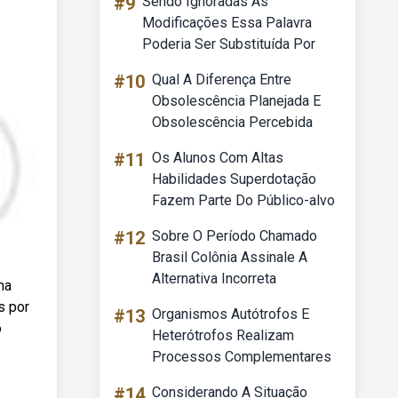
#9
Sendo Ignoradas As
Modificações Essa Palavra
Poderia Ser Substituída Por
#10
Qual A Diferença Entre
Obsolescência Planejada E
Obsolescência Percebida
#11
Os Alunos Com Altas
Habilidades Superdotação
Fazem Parte Do Público-alvo
#12
Sobre O Período Chamado
Brasil Colônia Assinale A
Alternativa Incorreta
ma
s por
#13
Organismos Autótrofos E
o
Heterótrofos Realizam
Processos Complementares
#14
Considerando A Situação