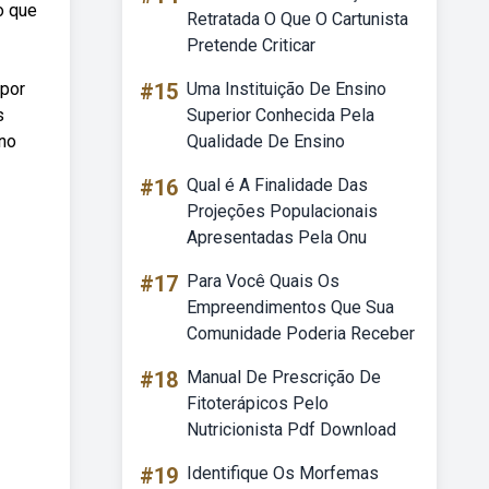
o que
Retratada O Que O Cartunista
Pretende Criticar
 por
#15
Uma Instituição De Ensino
s
Superior Conhecida Pela
 no
Qualidade De Ensino
#16
Qual é A Finalidade Das
Projeções Populacionais
Apresentadas Pela Onu
#17
Para Você Quais Os
Empreendimentos Que Sua
Comunidade Poderia Receber
#18
Manual De Prescrição De
Fitoterápicos Pelo
Nutricionista Pdf Download
#19
Identifique Os Morfemas