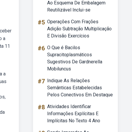
Ao Esquema De Embalagem
Reutilizável Inclui-se
#5
Operações Com Frações
Adição Subtração Multiplicação
eceber
E Divisão Exercícios
o a
rta 11
#6
O Que é Bacilos
Supracitoplasmáticos
Sugestivos De Gardnerella
Mobiluncus
a a
#7
Indique As Relações
suas
Semânticas Estabelecidas
Pelos Conectivos Em Destaque
os,
#8
Atividades Identificar
nda
Informações Explícitas E
Implícitas No Texto 4 Ano