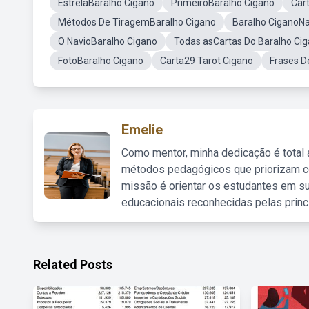
EstrelaBaralho Cigano
PrimeiroBaralho Cigano
Car
Métodos De TiragemBaralho Cigano
Baralho CiganoN
O NavioBaralho Cigano
Todas asCartas Do Baralho Ci
FotoBaralho Cigano
Carta29 Tarot Cigano
Frases D
Emelie
Como mentor, minha dedicação é total
métodos pedagógicos que priorizam co
missão é orientar os estudantes em su
educacionais reconhecidas pelas princ
Related Posts