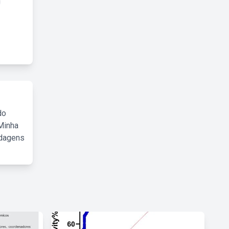
do
Minha
rdagens