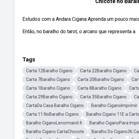
Chicote no Baral
Estudos com a Andara Cigana Aprenda um pouco mais so
Então, no baralho do tarot, o arcano que representa a.
Tags
Carta 12Baralho Cigano
Carta 22Baralho Cigano
Ca
Carta 7Baralho Cigano
Carta 20Baralho Cigano
Car
Carta 1Baralho Cigano
Carta 8Baralho Cigano
Cart
Carta 29Baralho Cigano
Carta 35Baralho Cigano
Ca
CartaDa Casa Baralho Cigano
Baralho CiganoImprimir
Carta 11.NoBaralho Cigano
Baralho Cigano 11E a Cart
Baralho CiganoLenormand 4
Baralho CiganoPara Impr
Baralho Cigano CartaChocote
Baralho Do Cigano36 Ca