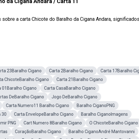
ho da Cigana Andara / Carta 11
bre a carta Chicote do Baralho da Cigana Andara, significados e
rta 23Baralho Cigano
Carta 2Baralho Cigano
Carta 17Baralho Ci
ta ChicoteBaralho Cigano
Carta 21Baralho Cigano
a 01Baralho Cigano
Carta CasaBaralho Cigano
rtas DeBaralho Cigano
Jogo DeBaralho Cigano
Carta Numero11 Baralho Cigano
Baralho CiganoPNG
a 30
Carta EnvelopeBaralho Cigano
Baralho CiganoImagens
imir PNG
Cart Numero 8Baralho Cigano
O ChicoteBaralho Cigano
rtas
CoraçãoBaralho Cigano
Baralho CiganoAndré Mantovanni