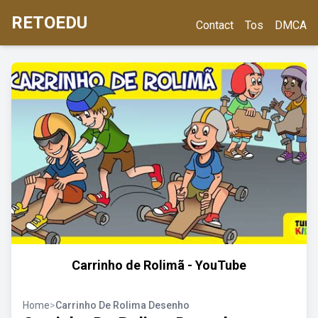
RETOEDU
Contact
Tos
DMCA
Carrinho de Rolimã - YouTube
Home
>
Carrinho De Rolima Desenho