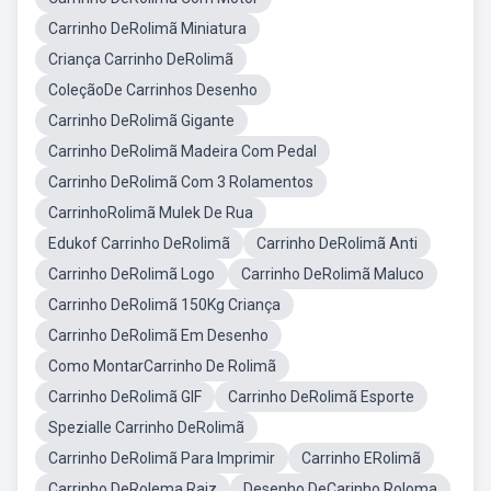
Carrinho DeRolimã Miniatura
Criança Carrinho DeRolimã
ColeçãoDe Carrinhos Desenho
Carrinho DeRolimã Gigante
Carrinho DeRolimã Madeira Com Pedal
Carrinho DeRolimã Com 3 Rolamentos
CarrinhoRolimã Mulek De Rua
Edukof Carrinho DeRolimã
Carrinho DeRolimã Anti
Carrinho DeRolimã Logo
Carrinho DeRolimã Maluco
Carrinho DeRolimã 150Kg Criança
Carrinho DeRolimã Em Desenho
Como MontarCarrinho De Rolimã
Carrinho DeRolimã GIF
Carrinho DeRolimã Esporte
Spezialle Carrinho DeRolimã
Carrinho DeRolimã Para Imprimir
Carrinho ERolimã
Carrinho DeRolema Raiz
Desenho DeCarinho Roloma