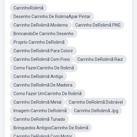
CarrinhoRolimã
Desenho Carrinho De RolimaApar Pintar
Carrinho DeRolimã Moderno
Carrinho DeRolimã PNG
BrincandoDe Carrinho Desenho
Projeto Carrinho DeRolimã
Carrinho DeRolimã Para Colorir
Carrinho DeRolimã Com Freio
Carrinho DeRolimã Raiz
Como FazerCarrinho De Rolimã
Carrinho DeRolimã Antigo
Carrinho DeRolimã De Madeira
Como Fazer UmCarrinho De Rolimã
Carrinho DeRolimã Metal
Carrinho DeRolimã Dobrável
Imagem Carrinho DeRolimã
Carrinho DeRolimã Jpg
Carrinho DeRolimã Tunado
Brinquedos AntigosCarrinho De Rolimã
Carrinho DeRolimã Com Motor