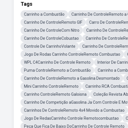
Tags
Carrinho a Combustão
Carrinho De ControleRemoto a 
Carrinho De ControleRemoto GIF
Carro De ControleR
Carrinho De ControleCom Nitro
Carrinho De ControleR
Carrinho De ControleCobustao
Carrinho De Controle
Controle De CarrinhoVolante
Carrinho De ControleRe
Jogo De Rodas Carrinho ControleRemoto Combustao
WPL C4Carrinho De Controle Remoto
Interior De Carr
Puma ControleRemoto a Combustão
Carrinho a Com
Carrinho De ControleRemoto a Gasolina Desmontado
Mini Carrinho ControleRemoto
Carrinho RCA Combust
Carrinho ControleRemoto Galoisna
Coleção Revista Ab
Carrinho De Competição aGasolina Ja Com Controle E Mo
Carrinhos De ControleRemoto 4x4 Movido a Combustao
Jogo De RedasCarrinho Controle Remotocombustao
C
Peça Que Fica De Baixo DoCarrinho De Controle Remoto