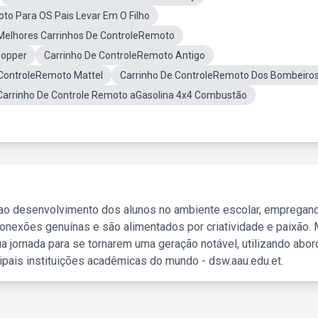
to Para OS Pais Levar Em O Filho
Melhores Carrinhos De ControleRemoto
Hopper
Carrinho De ControleRemoto Antigo
 ControleRemoto Mattel
Carrinho De ControleRemoto Dos Bombeiro
Carrinho De Controle Remoto aGasolina 4x4 Combustão
 ao desenvolvimento dos alunos no ambiente escolar, empregan
nexões genuínas e são alimentados por criatividade e paixão. 
a jornada para se tornarem uma geração notável, utilizando abo
ipais instituições acadêmicas do mundo - dsw.aau.edu.et.