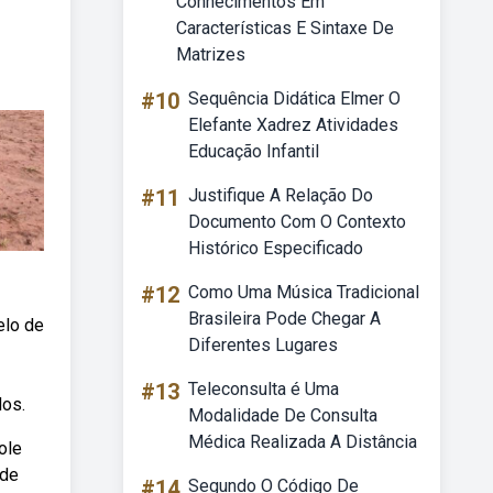
Conhecimentos Em
Características E Sintaxe De
Matrizes
#10
Sequência Didática Elmer O
Elefante Xadrez Atividades
Educação Infantil
#11
Justifique A Relação Do
Documento Com O Contexto
Histórico Especificado
#12
Como Uma Música Tradicional
Brasileira Pode Chegar A
elo de
Diferentes Lugares
#13
Teleconsulta é Uma
dos.
Modalidade De Consulta
Médica Realizada A Distância
ole
 de
#14
Segundo O Código De