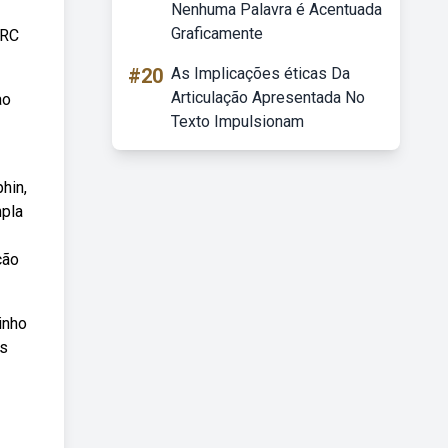
Nenhuma Palavra é Acentuada
Graficamente
 RC
#20
As Implicações éticas Da
Articulação Apresentada No
ao
Texto Impulsionam
hin,
mpla
ção
inho
is