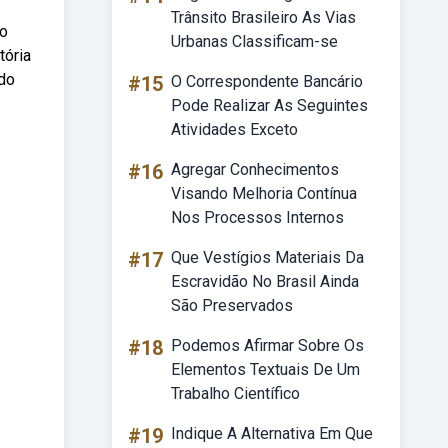
Trânsito Brasileiro As Vias
to
Urbanas Classificam-se
tória
 do
#15
O Correspondente Bancário
Pode Realizar As Seguintes
Atividades Exceto
#16
Agregar Conhecimentos
Visando Melhoria Contínua
Nos Processos Internos
#17
Que Vestígios Materiais Da
Escravidão No Brasil Ainda
São Preservados
#18
Podemos Afirmar Sobre Os
Elementos Textuais De Um
Trabalho Científico
#19
Indique A Alternativa Em Que