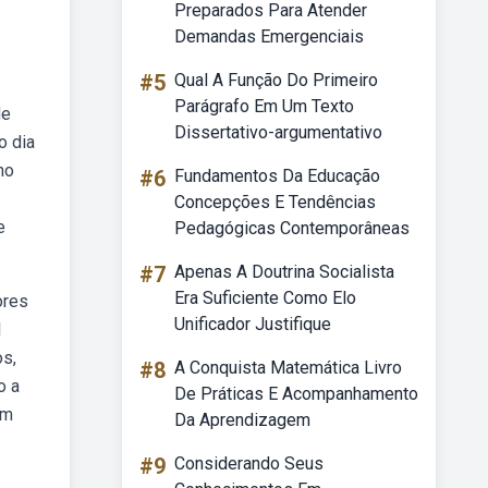
Preparados Para Atender
Demandas Emergenciais
#5
Qual A Função Do Primeiro
Parágrafo Em Um Texto
de
Dissertativo-argumentativo
o dia
ho
#6
Fundamentos Da Educação
Concepções E Tendências
e
Pedagógicas Contemporâneas
#7
Apenas A Doutrina Socialista
Era Suficiente Como Elo
ores
Unificador Justifique
l
os,
#8
A Conquista Matemática Livro
o a
De Práticas E Acompanhamento
om
Da Aprendizagem
#9
Considerando Seus