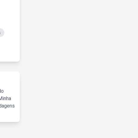
s
do
Minha
rdagens