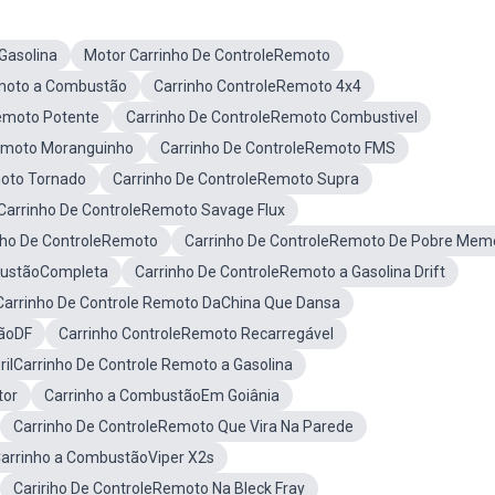
Gasolina
Motor Carrinho De ControleRemoto
emoto a Combustão
Carrinho ControleRemoto 4x4
emoto Potente
Carrinho De ControleRemoto Combustivel
Remoto Moranguinho
Carrinho De ControleRemoto FMS
moto Tornado
Carrinho De ControleRemoto Supra
Carrinho De ControleRemoto Savage Flux
inho De ControleRemoto
Carrinho De ControleRemoto De Pobre Mem
bustãoCompleta
Carrinho De ControleRemoto a Gasolina Drift
Carrinho De Controle Remoto DaChina Que Dansa
ãoDF
Carrinho ControleRemoto Recarregável
rilCarrinho De Controle Remoto a Gasolina
tor
Carrinho a CombustãoEm Goiânia
Carrinho De ControleRemoto Que Vira Na Parede
arrinho a CombustãoViper X2s
Caririho De ControleRemoto Na Bleck Fray