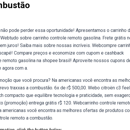
mbustão
, não pode perder essa oportunidade! Apresentamos o carrinho 
Webtudo sobre carrinho controle remoto gasolina. Frete grátis n
sem juros! Saiba mais sobre nossas incríveis. Webcompre carrin
 buscapé! Compare preços e economize com cupom e cashback
le remoto gasolina na shopee brasil! Aproveite nossos cupons d
e agora com a.
moção que você procura? Na americanas você encontra as melh
revo traxxas a combustão. 6x de r$ 500,00. Webo citroën c3 fee
h compacto que equilibre tecnologia e praticidade, sem exager
o (promoção) entrega grátis r$ 120. Webcarrinho controle remot
 americanas você encontra as melhores ofertas de produtos c
ntrole remoto a combustão.
mation, click the button below.