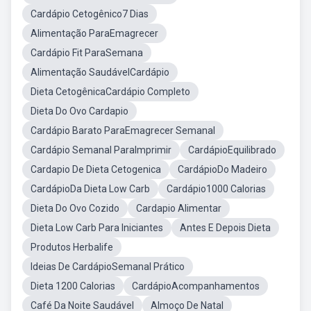
Cardápio Cetogênico7 Dias
Alimentação ParaEmagrecer
Cardápio Fit ParaSemana
Alimentação SaudávelCardápio
Dieta CetogênicaCardápio Completo
Dieta Do Ovo Cardapio
Cardápio Barato ParaEmagrecer Semanal
Cardápio Semanal ParaImprimir
CardápioEquilibrado
Cardapio De Dieta Cetogenica
CardápioDo Madeiro
CardápioDa Dieta Low Carb
Cardápio1000 Calorias
Dieta Do Ovo Cozido
Cardapio Alimentar
Dieta Low Carb Para Iniciantes
Antes E Depois Dieta
Produtos Herbalife
Ideias De CardápioSemanal Prático
Dieta 1200 Calorias
CardápioAcompanhamentos
Café Da Noite Saudável
Almoço De Natal