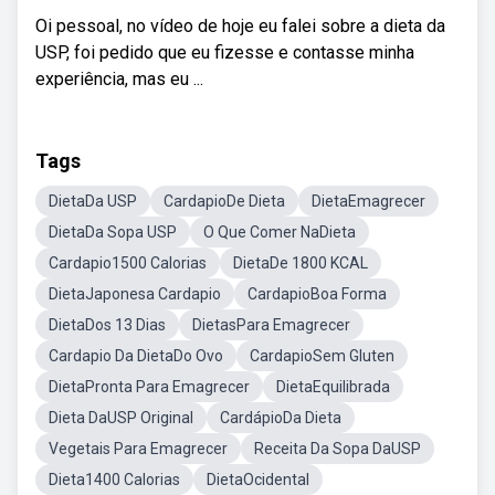
Oi pessoal, no vídeo de hoje eu falei sobre a dieta da
USP, foi pedido que eu fizesse e contasse minha
experiência, mas eu ...
Tags
DietaDa USP
CardapioDe Dieta
DietaEmagrecer
DietaDa Sopa USP
O Que Comer NaDieta
Cardapio1500 Calorias
DietaDe 1800 KCAL
DietaJaponesa Cardapio
CardapioBoa Forma
DietaDos 13 Dias
DietasPara Emagrecer
Cardapio Da DietaDo Ovo
CardapioSem Gluten
DietaPronta Para Emagrecer
DietaEquilibrada
Dieta DaUSP Original
CardápioDa Dieta
Vegetais Para Emagrecer
Receita Da Sopa DaUSP
Dieta1400 Calorias
DietaOcidental