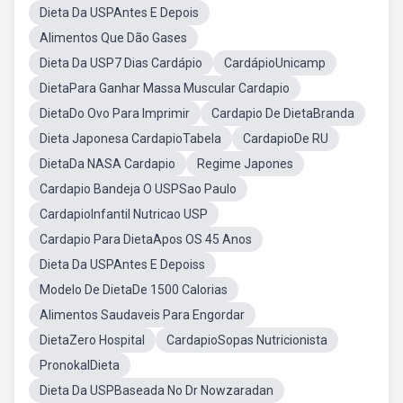
Dieta Da USPAntes E Depois
Alimentos Que Dão Gases
Dieta Da USP7 Dias Cardápio
CardápioUnicamp
DietaPara Ganhar Massa Muscular Cardapio
DietaDo Ovo Para Imprimir
Cardapio De DietaBranda
Dieta Japonesa CardapioTabela
CardapioDe RU
DietaDa NASA Cardapio
Regime Japones
Cardapio Bandeja O USPSao Paulo
CardapioInfantil Nutricao USP
Cardapio Para DietaApos OS 45 Anos
Dieta Da USPAntes E Depoiss
Modelo De DietaDe 1500 Calorias
Alimentos Saudaveis Para Engordar
DietaZero Hospital
CardapioSopas Nutricionista
PronokalDieta
Dieta Da USPBaseada No Dr Nowzaradan