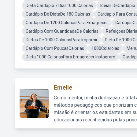
Dieta Cardápio 7 Dias1000 Calorias
Ideias DeCardápio
Cardápio De DietaDe 180 Calorias
Cardapio Para Cons
Cardápio De 1200 CaloriasPara Emagrecer
CardapioC
Cardápio Com QuantidadeDe Calorias
Refeiçoes Diari
Dietas De 1000 CaloriasPara Imprimir
Dieta De 1000 C
Cardápio Com PoucasCalorias
1000Colaroias
Menu
Dieta 1000 CaloriasPara Emagrecer Instagram
Cardápi
Emelie
Como mentor, minha dedicação é total
métodos pedagógicos que priorizam co
missão é orientar os estudantes em su
educacionais reconhecidas pelas princ