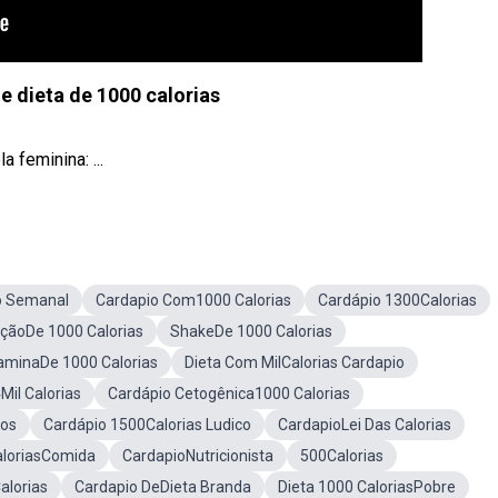
e dieta de 1000 calorias
 feminina: ...
io Semanal
Cardapio Com1000 Calorias
Cardápio 1300Calorias
çãoDe 1000 Calorias
ShakeDe 1000 Calorias
aminaDe 1000 Calorias
Dieta Com MilCalorias Cardapio
Mil Calorias
Cardápio Cetogênica1000 Calorias
ios
Cardápio 1500Calorias Ludico
CardapioLei Das Calorias
aloriasComida
CardapioNutricionista
500Calorias
alorias
Cardapio DeDieta Branda
Dieta 1000 CaloriasPobre