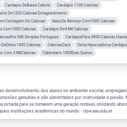
Cardapio DeBaixa Caloria
Cardápio 1100 Calotias
umo De1200 Calorias Emagrecimento
om Contagem De Calorias
Ideia De Almoço Com1000 Calorias
as Com1000 Calorias
Cardápio De4 Mil Calorias
aloriasPor DIA Simples Portugues
CardapioPara 3000 Calorias Diaria
 DeDieta 1000 Calorias
CaloriasCaré
Dieta Hipercalórica Cardápi
o Com 3 MilCalorias
Calendario 1000Dias Suinos
 ao desenvolvimento dos alunos no ambiente escolar, empregan
nexões genuínas e são alimentados por criatividade e paixão. 
a jornada para se tornarem uma geração notável, utilizando abo
ipais instituições acadêmicas do mundo - dsw.aau.edu.et.