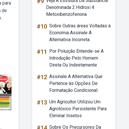
#9
Veja A Estrutura Da Substância
a para
Denominada 2 Hidroxi 4
a de
Metoxibenzofenona
.
#10
Sobre Outras áreas Voltadas à
Economia Assinale A
Alternativa Incorreta
#11
Por Poluição Entende-se A
Introdução Pelo Homem
Direta Ou Indiretamente
#12
Assinale A Alternativa Que
Pertence às Opções De
Formatação Condicional:
#13
Um Agricultor Utilizou Um
Agrotóxico Persistente Para
Eliminar Insetos
#14
Sobre Os Precursores Da