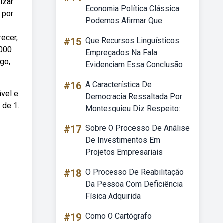
izar
Economia Política Clássica
 por
Podemos Afirmar Que
ecer,
#15
Que Recursos Linguísticos
1000
Empregados Na Fala
ngo,
Evidenciam Essa Conclusão
#16
A Característica De
vel e
Democracia Ressaltada Por
 de 1.
Montesquieu Diz Respeito:
#17
Sobre O Processo De Análise
De Investimentos Em
Projetos Empresariais
#18
O Processo De Reabilitação
Da Pessoa Com Deficiência
Física Adquirida
#19
Como O Cartógrafo