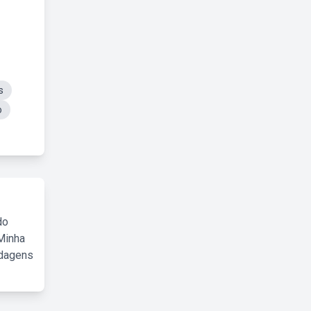
s
o
do
Minha
rdagens