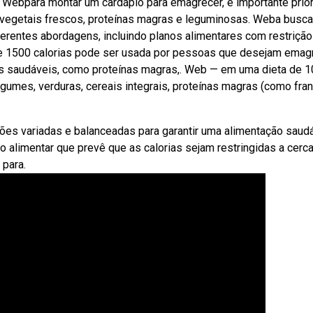
 Webpara montar um cardápio para emagrecer, é importante prior
e vegetais frescos, proteínas magras e leguminosas. Weba busca
iferentes abordagens, incluindo planos alimentares com restrição
 de 1500 calorias pode ser usada por pessoas que desejam emagr
os saudáveis, como proteínas magras,. Web — em uma dieta de 
legumes, verduras, cereais integrais, proteínas magras (como fra
es variadas e balanceadas para garantir uma alimentação saudá
 alimentar que prevê que as calorias sejam restringidas a cerca
 para.