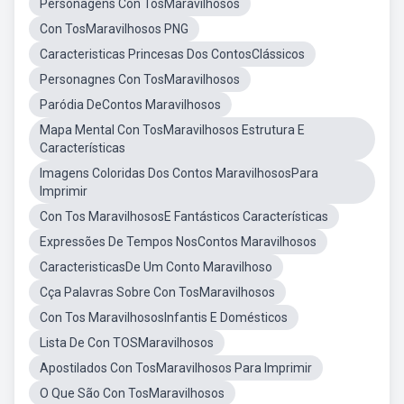
Personagens Con TosMaravilhosos
Con TosMaravilhosos PNG
Caracteristicas Princesas Dos ContosClássicos
Personagnes Con TosMaravilhosos
Paródia DeContos Maravilhosos
Mapa Mental Con TosMaravilhosos Estrutura E
Características
Imagens Coloridas Dos Contos MaravilhososPara
Imprimir
Con Tos MaravilhososE Fantásticos Características
Expressões De Tempos NosContos Maravilhosos
CaracteristicasDe Um Conto Maravilhoso
Cça Palavras Sobre Con TosMaravilhosos
Con Tos MaravilhososInfantis E Domésticos
Lista De Con TOSMaravilhosos
Apostilados Con TosMaravilhosos Para Imprimir
O Que São Con TosMaravilhosos