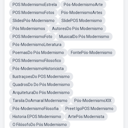
POS ModernismoEstrela
Pós-ModernismoArte
POS ModernismoFotos
Pós-ModernismoArtes
SlidesPós-Modernismo
SlidePOS Modernismo
Pós Modernismos
AutoresDo Pós Modernismo
POS ModernismoFoto
MusicalDo Pós Modernismo
Pós-ModernismoLiteratura
PoemasDo Pós Modernismo
FontePós-Modernismo
POS ModernismoFilosofico
Pós-ModernismoHistoricista
IlustraçoesDo POS Modernismo
QuadrosDo Do Pós Modernismo
ArquiteturaDo Pós Modernismo
Tarsila DoAmaral Modernismo
Pós-ModernismoXIX
Pós-ModernismoFilosofia
Preet IgoPOS Modernismo
Historia EPOS Modernismo
ArtePós Modernista
O FilósofoDo Pós Modernismo