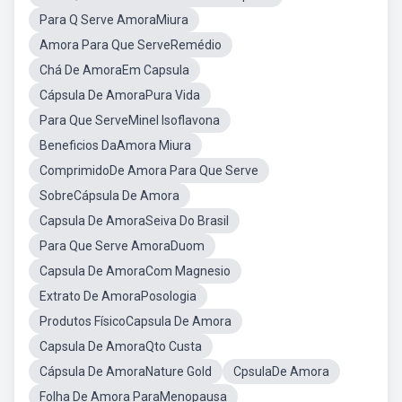
Para Q Serve AmoraMiura
Amora Para Que ServeRemédio
Chá De AmoraEm Capsula
Cápsula De AmoraPura Vida
Para Que ServeMinel Isoflavona
Beneficios DaAmora Miura
ComprimidoDe Amora Para Que Serve
SobreCápsula De Amora
Capsula De AmoraSeiva Do Brasil
Para Que Serve AmoraDuom
Capsula De AmoraCom Magnesio
Extrato De AmoraPosologia
Produtos FísicoCapsula De Amora
Capsula De AmoraQto Custa
Cápsula De AmoraNature Gold
CpsulaDe Amora
Folha De Amora ParaMenopausa