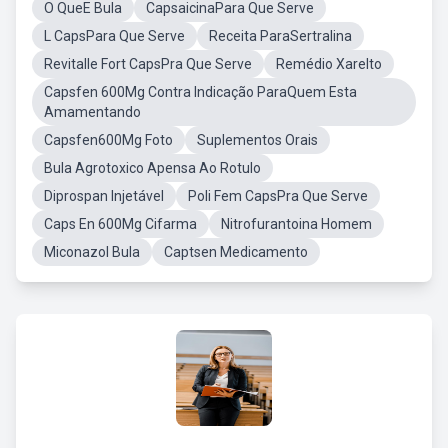
O QueE Bula
CapsaicinaPara Que Serve
L CapsPara Que Serve
Receita ParaSertralina
Revitalle Fort CapsPra Que Serve
Remédio Xarelto
Capsfen 600Mg Contra Indicação ParaQuem Esta
Amamentando
Capsfen600Mg Foto
Suplementos Orais
Bula Agrotoxico Apensa Ao Rotulo
Diprospan Injetável
Poli Fem CapsPra Que Serve
Caps En 600Mg Cifarma
Nitrofurantoina Homem
Miconazol Bula
Captsen Medicamento