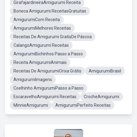
GirafajardineiraAmigurumi Receita
Boneca Amigurumi ReceitasGratuitas
AmigurumiCom Receita
AmigurumiMelhores Receitas
Receitas De Amigurumi GratisDe Páscoa
CalangoAmigurumi Receitas
AmigurumiBichinhos Passo a Passo
Receita AmigurumiAnimais
Receitas De AmigurumiOrixa Grátis
AmigurumiBrasil
AmigurumiImagens
Coelhinho AmigurumiPasso a Passo
EscaravelhoAmigurumi Receitas
CrocheAmigurumi
MinnieAmigurumi
AmigurumiPerfeito Receitas