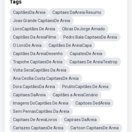
Tags
CapitãesDa Areia
Capitaes DaAreia Resumo
Joao Grande CapitaesDe Areia
LivroCapitães De Areia
Obras DeJorge Amado
Capitães Da AreiaFilme
Pedro Bala CapitaesDe Areia
O LivroDe Areia
Capitães De AreiaCapa
Capitães Da AreiaDesenho
CapiatesDe Areia
Trapiche CapitaesDe Areia
Capitaes De AreiaTeatrop
Volta SecaCapitães Da Areia
Ana Cecília Costa CapitaesDe Areia
Dora CapitãesDa Areia
PirulitoCapitães De Areia
Capitaea DaAreia
Capitães a AreiaCenário
Imagens DoCapitães De Areia
Capitoes DedAreia
Sem PernasCapitães Da Areia
Capitaes De AreiaLivros
Capiraes DaAreia
Cartazes CapitaesDe Areia
Cartoon CapitaesDe Areia