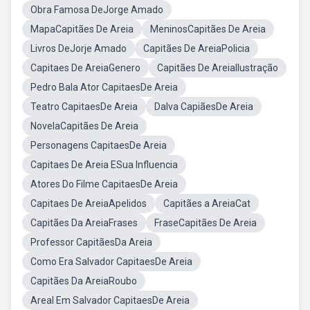
Obra Famosa DeJorge Amado
MapaCapitães De Areia
MeninosCapitães De Areia
Livros DeJorje Amado
Capitães De AreiaPolicia
Capitaes De AreiaGenero
Capitães De AreiaIlustração
Pedro Bala Ator CapitaesDe Areia
Teatro CapitaesDe Areia
Dalva CapiãesDe Areia
NovelaCapitães De Areia
Personagens CapitaesDe Areia
Capitaes De Areia ESua Influencia
Atores Do Filme CapitaesDe Areia
Capitaes De AreiaApelidos
Capitães a AreiaCat
Capitães Da AreiaFrases
FraseCapitães De Areia
Professor CapitãesDa Areia
Como Era Salvador CapitaesDe Areia
Capitães Da AreiaRoubo
Areal Em Salvador CapitaesDe Areia