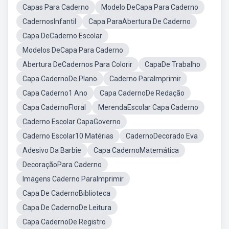
Capas Para Caderno
Modelo DeCapa Para Caderno
CadernosInfantil
Capa ParaAbertura De Caderno
Capa DeCaderno Escolar
Modelos DeCapa Para Caderno
Abertura DeCadernos Para Colorir
CapaDe Trabalho
Capa CadernoDe Plano
Caderno ParaImprimir
Capa Caderno1 Ano
Capa CadernoDe Redação
Capa CadernoFloral
MerendaEscolar Capa Caderno
Caderno Escolar CapaGoverno
Caderno Escolar10 Matérias
CadernoDecorado Eva
Adesivo Da Barbie
Capa CadernoMatemática
DecoraçãoPara Caderno
Imagens Caderno ParaImprimir
Capa De CadernoBiblioteca
Capa De CadernoDe Leitura
Capa CadernoDe Registro