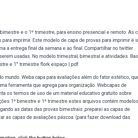
imestre e o 1º trimestre, para ensino presencial e remoto. As 
para imprimir. Este modelo de capa de provas para imprimir é i
a a entrega final da semana e ao final. Compartilhar no twitter
erem usadas. No modelo trimestral, bimestral e atividades. Bai
re e 1° trimestre flork espaço | pdf.
o do mundo. Weba capa para avaliações além do fator estético, qu
uma ferramenta que agrega para organização. Webcapas de
nta os termos de uso de um material educativo gratuito sobre
ações 1º bimestre e 1º trimestre estes arquivos contém modelo
gando as datas das provas bimestrais ,preparei as capas de
zar as capas de avaliações páscoa. (para fazer download das
mation, click the button below.