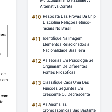
Multiculturalismo Assinale A
Alternativa Correta
#10
Resposta Das Provas Da Unip
Disciplina Relações étnico-
raciais No Brasil
#11
Identifique Na Imagem
Elementos Relacionados à
Nacionalidade Brasileira
#12
As Teorias Em Psicologia Se
Originaram De Diferentes
Fontes Filosoficas
s de
da em
#13
Classifique Cada Uma Das
Funções Seguintes Em
Crescente Ou Decrescente
0 com
to
#14
As Anomalias
Cromossomicas Sao Bastante