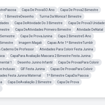
strePascoa
Capa De Prova5O Ano
Capa De Prova2 Bimestre
1 BimestreDesenho
Turma Da Monica1 Bimestre
idades
Capa DeAtividade Do 3 Bimestre
Capa De Prova3 Unidade
mestre
Capa DeAtividades Primeiro Bimestre
Atividade DeNatal
 Semestre
Capa De ProvaJunina
Capa 2 Bimestre5 Ano
 Bimestre
Imagem Magali
Capas Arte 1º BimestreTumblr
 Caderno De Professor
Atividades Para Colorir Festa Junina
ica
CapaPara Avaliação Mascara 2 Bimestre Festa Junina
mental 1
Desenho Junino Infantil
Capa De ProvasPara Colorir
e Inclusao
GIF Festa Junina
Capas De ProvasPara Colorir
dades Festa Junina Maternal
1º Bimestre CapaDa Pascoa
da
Capa DeAvaliação 2 Bimestre
Capa De Prova