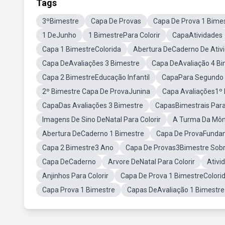
Tags
3ºBimestre
Capa De Provas
Capa De Prova 1 Bime
1 DeJunho
1 BimestrePara Colorir
CapaAtividades
Capa 1 BimestreColorida
Abertura DeCaderno De Ativ
Capa DeAvaliações 3 Bimestre
Capa DeAvaliação 4 Bi
Capa 2 BimestreEducação Infantil
CapaPara Segundo
2º Bimestre Capa De ProvaJunina
Capa Avaliações1º
CapaDas Avaliações 3 Bimestre
CapasBimestrais Para
Imagens De Sino DeNatal Para Colorir
A Turma Da Môn
Abertura DeCaderno 1 Bimestre
Capa De ProvaFunda
Capa 2 Bimestre3 Ano
Capa De Provas3Bimestre Sobr
Capa DeCaderno
Arvore DeNatal Para Colorir
Ativi
Anjinhos Para Colorir
Capa De Prova 1 BimestreColori
Capa Prova 1 Bimestre
Capas DeAvaliação 1 Bimestre