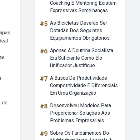
Coaching E Mentoring Existem
Expressivas Semelhanças
#5
As Bicicletas Deverão Ser
Dotadas Dos Seguintes
capas
Equipamentos Obrigatórios:
deal
#6
Apenas A Doutrina Socialista
xe
Era Suficiente Como Elo
Unificador Justifique
#7
A Busca De Produtividade
e
Competitividade E Diferenciais
Em Uma Organização
s de
#8
Desenvolveu Modelos Para
Proporcionar Soluções Aos
Problemas Empresariais
#9
Sobre Os Fundamentos Do