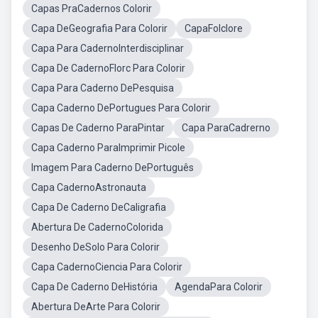
Capas PraCadernos Colorir
Capa DeGeografia Para Colorir
CapaFolclore
Capa Para CadernoInterdisciplinar
Capa De CadernoFlorc Para Colorir
Capa Para Caderno DePesquisa
Capa Caderno DePortugues Para Colorir
Capas De Caderno ParaPintar
Capa ParaCadrerno
Capa Caderno ParaImprimir Picole
Imagem Para Caderno DePortuguês
Capa CadernoAstronauta
Capa De Caderno DeCaligrafia
Abertura De CadernoColorida
Desenho DeSolo Para Colorir
Capa CadernoCiencia Para Colorir
Capa De Caderno DeHistória
AgendaPara Colorir
Abertura DeArte Para Colorir