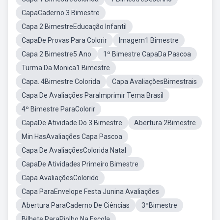
CapaCaderno 3 Bimestre
Capa 2 BimestreEducação Infantil
CapaDe Provas Para Colorir
Imagem1 Bimestre
Capa 2 Bimestre5 Ano
1º Bimestre CapaDa Pascoa
Turma Da Monica1 Bimestre
Capa. 4Bimestre Colorida
Capa AvaliaçõesBimestrais
Capa De Avaliações ParaImprimir Tema Brasil
4º Bimestre ParaColorir
CapaDe Atividade Do 3 Bimestre
Abertura 2Bimestre
Min HasAvaliações Capa Pascoa
Capa De AvaliaçõesColorida Natal
CapaDe Atividades Primeiro Bimestre
Capa AvaliaçõesColorido
Capa ParaEnvelope Festa Junina Avaliações
Abertura ParaCaderno De Ciências
3ºBimestre
Bilhete ParaPiolho Na Escola