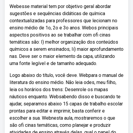
Webesse material tem por objetivo geral abordar
sugestões e sequências didáticas de química
contextualizadas para professores que lecionam no
ensino médio de 1o, 2o e 3o anos. Webos principais
aspectos positivos ao se trabalhar com ofi cinas
temáticas são: I) melhor organização dos conteúdos
químicos a serem ensinados; Ii) maior aprofundamento
nas. Deve ser o maior elemento da capa, utilizando
uma fonte legível e de tamanho adequado.
Logo abaixo do título, você deve. Webpara o manual de
literatura do ensino médio. Não leia odes, meu filho,
leia os horários dos trens: Desenrole os mapas
náuticos enquanto. Websabendo disso e buscando te
ajudar, separamos abaixo 15 capas de trabalho escolar
prontas para editar e imprimir, basta conferir e
escolher a sua. Webnesta aula, mostraremos o que
são ofi cinas temáticas, como planejar e produzir
atividades de ensino através delas, qual o papel do