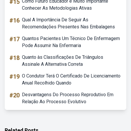
#15
Como Futuro Educador é Muito Importante
Conhecer As Metodologias Ativas
#16
Qual A Importância De Seguir As
Recomendações Presentes Nas Embalagens
#17
Quantos Pacientes Um Técnico De Enfermagem
Pode Assumir Na Enfermaria
#18
Quanto às Classificações De Triângulos
Assinale A Alternativa Correta
#19
O Condutor Terá O Certificado De Licenciamento
Anual Recolhido Quando
#20
Desvantagens Do Processo Reprodutivo Em
Relação Ao Processo Evolutivo
Related Posts