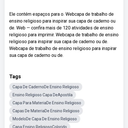
Ele contém espaços para o. Webcapa de trabalho de
ensino religioso para inspirar sua capa de caderno ou
de. Web — confira mais de 120 atividades de ensino
religioso para imprimir. Webcapa de trabalho de ensino
religioso para inspirar sua capa de caderno ou de.
Webcapa de trabalho de ensino religioso para inspirar
sua capa de caderno ou de.
Tags
Capa De CadernoDe Ensino Religioso
Ensino Religioso Capa DeApostila
Capa Para MateriaDe Ensino Religioso
Capas De MateriaDe Ensino Religioso
ModeloDe Capa De Ensino Religioso
Capa Ensino ReligiosoColorido