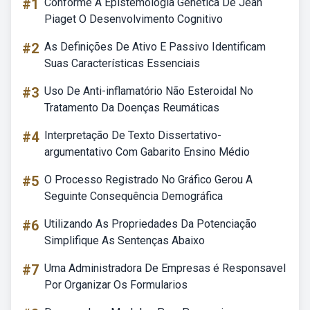
#1
Conforme A Epistemologia Genética De Jean
Piaget O Desenvolvimento Cognitivo
#2
As Definições De Ativo E Passivo Identificam
Suas Características Essenciais
#3
Uso De Anti-inflamatório Não Esteroidal No
Tratamento Da Doenças Reumáticas
#4
Interpretação De Texto Dissertativo-
argumentativo Com Gabarito Ensino Médio
#5
O Processo Registrado No Gráfico Gerou A
Seguinte Consequência Demográfica
#6
Utilizando As Propriedades Da Potenciação
Simplifique As Sentenças Abaixo
#7
Uma Administradora De Empresas é Responsavel
Por Organizar Os Formularios