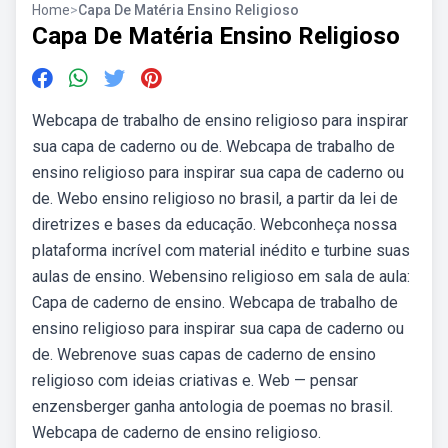
Home
>
Capa De Matéria Ensino Religioso
Capa De Matéria Ensino Religioso
Webcapa de trabalho de ensino religioso para inspirar
sua capa de caderno ou de. Webcapa de trabalho de
ensino religioso para inspirar sua capa de caderno ou
de. Webo ensino religioso no brasil, a partir da lei de
diretrizes e bases da educação. Webconheça nossa
plataforma incrível com material inédito e turbine suas
aulas de ensino. Webensino religioso em sala de aula:
Capa de caderno de ensino. Webcapa de trabalho de
ensino religioso para inspirar sua capa de caderno ou
de. Webrenove suas capas de caderno de ensino
religioso com ideias criativas e. Web — pensar
enzensberger ganha antologia de poemas no brasil.
Webcapa de caderno de ensino religioso.