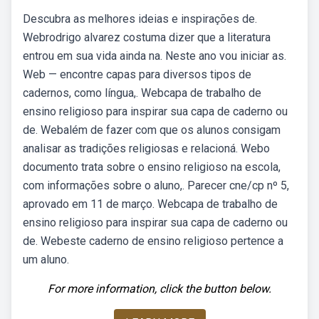
Descubra as melhores ideias e inspirações de.
Webrodrigo alvarez costuma dizer que a literatura
entrou em sua vida ainda na. Neste ano vou iniciar as.
Web — encontre capas para diversos tipos de
cadernos, como língua,. Webcapa de trabalho de
ensino religioso para inspirar sua capa de caderno ou
de. Webalém de fazer com que os alunos consigam
analisar as tradições religiosas e relacioná. Webo
documento trata sobre o ensino religioso na escola,
com informações sobre o aluno,. Parecer cne/cp nº 5,
aprovado em 11 de março. Webcapa de trabalho de
ensino religioso para inspirar sua capa de caderno ou
de. Webeste caderno de ensino religioso pertence a
um aluno.
For more information, click the button below.