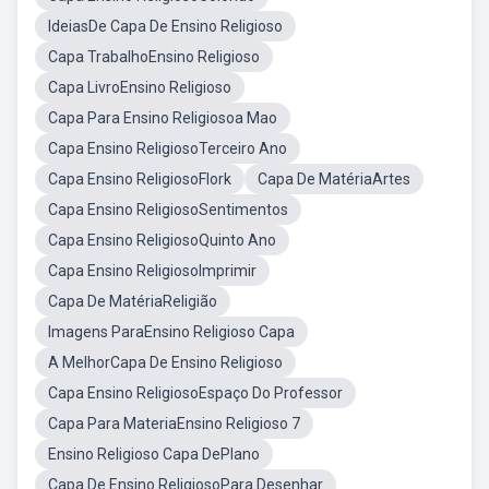
IdeiasDe Capa De Ensino Religioso
Capa TrabalhoEnsino Religioso
Capa LivroEnsino Religioso
Capa Para Ensino Religiosoa Mao
Capa Ensino ReligiosoTerceiro Ano
Capa Ensino ReligiosoFlork
Capa De MatériaArtes
Capa Ensino ReligiosoSentimentos
Capa Ensino ReligiosoQuinto Ano
Capa Ensino ReligiosoImprimir
Capa De MatériaReligião
Imagens ParaEnsino Religioso Capa
A MelhorCapa De Ensino Religioso
Capa Ensino ReligiosoEspaço Do Professor
Capa Para MateriaEnsino Religioso 7
Ensino Religioso Capa DePlano
Capa De Ensino ReligiosoPara Desenhar