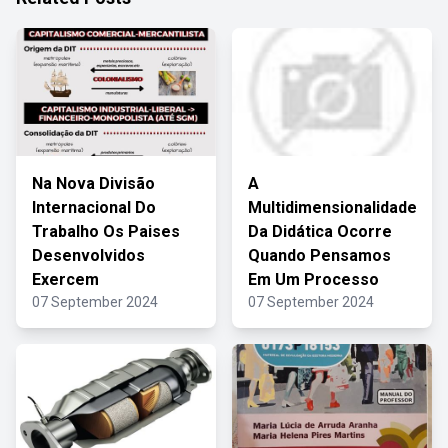
Na Nova Divisão
A
Internacional Do
Multidimensionalidade
Trabalho Os Paises
Da Didática Ocorre
Desenvolvidos
Quando Pensamos
Exercem
Em Um Processo
07 September 2024
07 September 2024