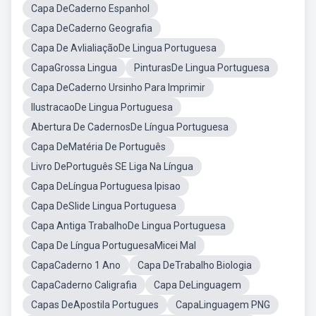
Capa DeCaderno Espanhol
Capa DeCaderno Geografia
Capa De AvlialiaçãoDe Lingua Portuguesa
CapaGrossa Lingua
PinturasDe Lingua Portuguesa
Capa DeCaderno Ursinho Para Imprimir
IlustracaoDe Lingua Portuguesa
Abertura De CadernosDe Língua Portuguesa
Capa DeMatéria De Português
Livro DePortuguês SE Liga Na Língua
Capa DeLíngua Portuguesa Ipisao
Capa DeSlide Lingua Portuguesa
Capa Antiga TrabalhoDe Lingua Portuguesa
Capa De Língua PortuguesaMicei Mal
CapaCaderno 1 Ano
Capa DeTrabalho Biologia
CapaCaderno Caligrafia
Capa DeLinguagem
Capas DeApostila Portugues
CapaLinguagem PNG