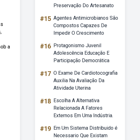
Preservação Do Artesanato
#15
Agentes Antimicrobianos São
es
Compostos Capazes De
,
Impedir O Crescimento
#16
Protagonismo Juvenil
sob a
Adolescência Educação E
Participação Democrática
#17
O Exame De Cardiotocografia
Auxilia Na Avaliação Da
Atividade Uterina
#18
Escolha A Alternativa
Relacionada A Fatores
Externos Em Uma Indústria.
#19
Em Um Sistema Distribuido é
Necessario Que Existam