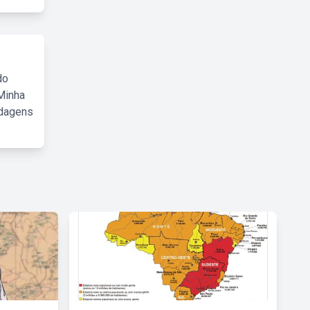
do
Minha
rdagens