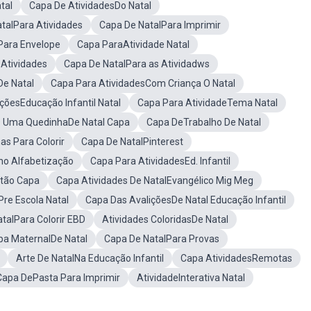
tal
Capa De AtividadesDo Natal
talPara Atividades
Capa De NatalPara Imprimir
Para Envelope
Capa ParaAtividade Natal
 Atividades
Capa De NatalPara as Atividadws
e Natal
Capa Para AtividadesCom Criança O Natal
çõesEducação Infantil Natal
Capa Para AtividadeTema Natal
 Uma QuedinhaDe Natal Capa
Capa DeTrabalho De Natal
as Para Colorir
Capa De NatalPinterest
no Alfabetização
Capa Para AtividadesEd. Infantil
stão Capa
Capa Atividades De NatalEvangélico Mig Meg
re Escola Natal
Capa Das AvaliçõesDe Natal Educação Infantil
talPara Colorir EBD
Atividades ColoridasDe Natal
pa MaternalDe Natal
Capa De NatalPara Provas
Arte De NatalNa Educação Infantil
Capa AtividadesRemotas
Capa DePasta Para Imprimir
AtividadeInterativa Natal