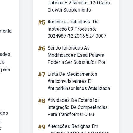
Cafeína E Vitaminas 120 Caps
Growth Supplements
#5
Audiência Trabalhista De
Instrução 03 Processo:
amenta
0024987-32.2016.5.24.0007
#6
Sendo Ignoradas As
dades
Modificações Essa Palavra
 de
Poderia Ser Substituída Por
 para
#7
Lista De Medicamentos
Anticonvulsivantes E
Antiparkinsonianos Atualizada
!
#8
Atividades De Extensão:
Integração De Competências
 dos
Para Transformar O Eu
e
#9
Alterações Benignas Em
s