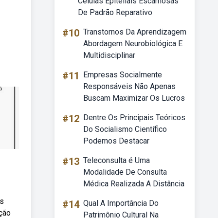
Células Epiteliais Escamosas
De Padrão Reparativo
#10
Transtornos Da Aprendizagem
Abordagem Neurobiológica E
Multidisciplinar
#11
Empresas Socialmente
Responsáveis Não Apenas
Buscam Maximizar Os Lucros
#12
Dentre Os Principais Teóricos
Do Socialismo Científico
Podemos Destacar
#13
Teleconsulta é Uma
Modalidade De Consulta
Médica Realizada A Distância
os
#14
Qual A Importância Do
ação
Patrimônio Cultural Na