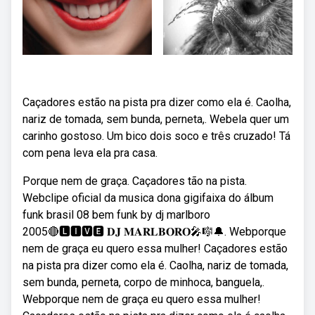
Caçadores estão na pista pra dizer como ela é. Caolha,
nariz de tomada, sem bunda, perneta,. Webela quer um
carinho gostoso. Um bico dois soco e três cruzado! Tá
com pena leva ela pra casa.
Porque nem de graça. Caçadores tão na pista.
Webclipe oficial da musica dona gigifaixa do álbum
funk brasil 08 bem funk by dj marlboro
2005🔴🅻🅸🆅🅴 𝐃𝐉 𝐌𝐀𝐑𝐋𝐁𝐎𝐑𝐎🎤🎼🔔. Webporque
nem de graça eu quero essa mulher! Caçadores estão
na pista pra dizer como ela é. Caolha, nariz de tomada,
sem bunda, perneta, corpo de minhoca, banguela,.
Webporque nem de graça eu quero essa mulher!