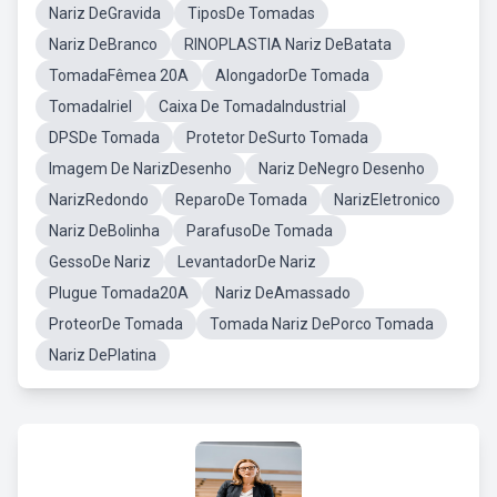
Nariz DeGravida
TiposDe Tomadas
Nariz DeBranco
RINOPLASTIA Nariz DeBatata
TomadaFêmea 20A
AlongadorDe Tomada
TomadaIriel
Caixa De TomadaIndustrial
DPSDe Tomada
Protetor DeSurto Tomada
Imagem De NarizDesenho
Nariz DeNegro Desenho
NarizRedondo
ReparoDe Tomada
NarizEletronico
Nariz DeBolinha
ParafusoDe Tomada
GessoDe Nariz
LevantadorDe Nariz
Plugue Tomada20A
Nariz DeAmassado
ProteorDe Tomada
Tomada Nariz DePorco Tomada
Nariz DePlatina