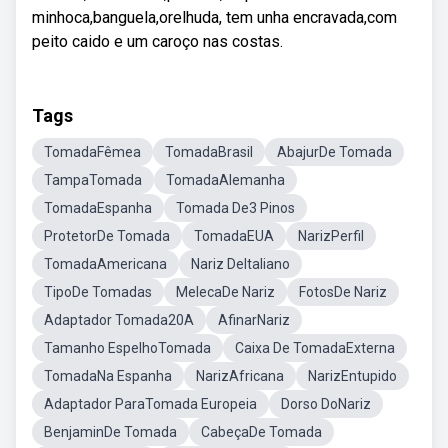
minhoca,banguela,orelhuda, tem unha encravada,com
peito caido e um caroço nas costas.
Tags
TomadaFêmea
TomadaBrasil
AbajurDe Tomada
TampaTomada
TomadaAlemanha
TomadaEspanha
Tomada De3 Pinos
ProtetorDe Tomada
TomadaEUA
NarizPerfil
TomadaAmericana
Nariz DeItaliano
TipoDe Tomadas
MelecaDe Nariz
FotosDe Nariz
Adaptador Tomada20A
AfinarNariz
Tamanho EspelhoTomada
Caixa De TomadaExterna
TomadaNa Espanha
NarizAfricana
NarizEntupido
Adaptador ParaTomada Europeia
Dorso DoNariz
BenjaminDe Tomada
CabeçaDe Tomada