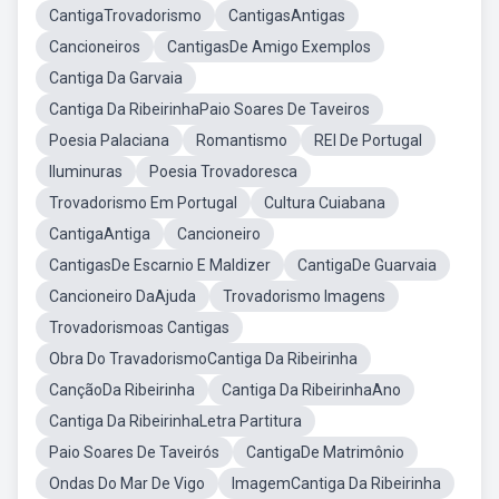
CantigaTrovadorismo
CantigasAntigas
Cancioneiros
CantigasDe Amigo Exemplos
Cantiga Da Garvaia
Cantiga Da RibeirinhaPaio Soares De Taveiros
Poesia Palaciana
Romantismo
REI De Portugal
Iluminuras
Poesia Trovadoresca
Trovadorismo Em Portugal
Cultura Cuiabana
CantigaAntiga
Cancioneiro
CantigasDe Escarnio E Maldizer
CantigaDe Guarvaia
Cancioneiro DaAjuda
Trovadorismo Imagens
Trovadorismoas Cantigas
Obra Do TravadorismoCantiga Da Ribeirinha
CançãoDa Ribeirinha
Cantiga Da RibeirinhaAno
Cantiga Da RibeirinhaLetra Partitura
Paio Soares De Taveirós
CantigaDe Matrimônio
Ondas Do Mar De Vigo
ImagemCantiga Da Ribeirinha