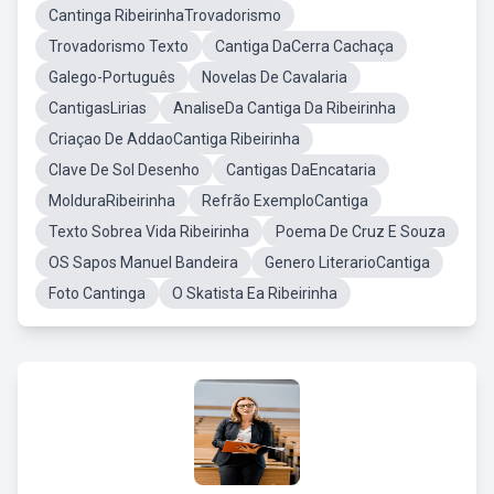
Cantinga RibeirinhaTrovadorismo
Trovadorismo Texto
Cantiga DaCerra Cachaça
Galego-Português
Novelas De Cavalaria
CantigasLirias
AnaliseDa Cantiga Da Ribeirinha
Criaçao De AddaoCantiga Ribeirinha
Clave De Sol Desenho
Cantigas DaEncataria
MolduraRibeirinha
Refrão ExemploCantiga
Texto Sobrea Vida Ribeirinha
Poema De Cruz E Souza
OS Sapos Manuel Bandeira
Genero LiterarioCantiga
Foto Cantinga
O Skatista Ea Ribeirinha