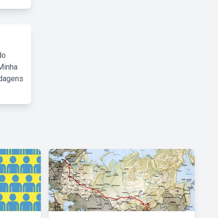
do
Minha
rdagens