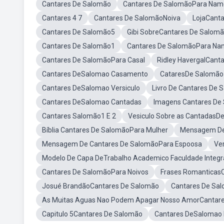
Cantares De Salomão
Cantares De SalomãoPara Nam
Cantares 4 7
Cantares De SalomãoNoiva
LojaCant
Cantares De Salomão5
Gibi SobreCantares De Salom
Cantares De Salomão1
Cantares De SalomãoPara Na
Cantares De SalomãoPara Casal
Ridley HavergalCant
Cantares DeSalomao Casamento
CataresDe Salomão
Cantares DeSalomao Versiculo
Livro De Cantares De
Cantares DeSalomao Cantadas
Imagens Cantares De
Cantares Salomão1 E 2
Vesiculo Sobre as CantadasD
Bíblia Cantares De SalomãoPara Mulher
Mensagem De 
Mensagem De Cantares De SalomãoPara Espoosa
Ve
Modelo De Capa DeTrabalho Academico Faculdade Integ
Cantares De SalomãoPara Noivos
Frases Romanticas
Josué BrandãoCantares De Salomão
Cantares De Sa
As Muitas Aguas Nao Podem Apagar Nosso AmorCantar
Capitulo 5Cantares De Salomão
Cantares DeSalomao 