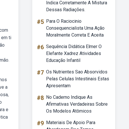
Indica Corretamente A Mistura
Dessas Radiações.
#5
Para O Raciocinio
Consequencialista Uma Ação
e com
Moralmente Correta E Aceita
 em ti
mão
#6
Sequência Didática Elmer O
Elefante Xadrez Atividades
omão.
Educação Infantil
#7
Os Nutrientes Sao Absorvidos
Pelas Celulas Intestinais Estas
anos
Apresentam
ve a
mosa,
#8
No Caderno Indique As
o
Afirmativas Verdadeiras Sobre
ura e
Os Modelos Atômicos
tica
#9
Materiais De Apoio Para