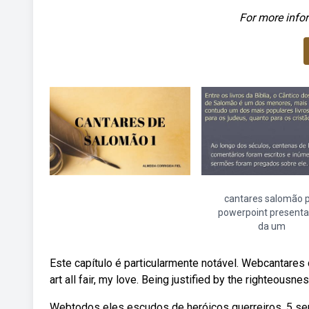
For more infor
cantares salomão 
powerpoint presenta
da um
Este capítulo é particularmente notável. Webcantare
art all fair, my love. Being justified by the righteousne
Webtodos eles escudos de heróicos guerreiros. 5 se