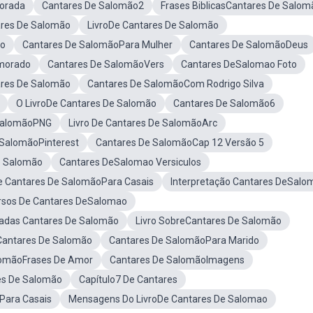
orada
Cantares De Salomão2
Frases BiblicasCantares De Salom
ares De Salomão
LivroDe Cantares De Salomão
ão
Cantares De SalomãoPara Mulher
Cantares De SalomãoDeus
morado
Cantares De SalomãoVers
Cantares DeSalomao Foto
ares De Salomão
Cantares De SalomãoCom Rodrigo Silva
O LivroDe Cantares De Salomão
Cantares De Salomão6
 SalomãoPNG
Livro De Cantares De SalomãoArc
 SalomãoPinterest
Cantares De SalomãoCap 12 Versão 5
e Salomão
Cantares DeSalomao Versiculos
Cantares De SalomãoPara Casais
Interpretação Cantares DeSalo
rsos De Cantares DeSalomao
radas Cantares De Salomão
Livro SobreCantares De Salomão
Cantares De Salomão
Cantares De SalomãoPara Marido
lomãoFrases De Amor
Cantares De SalomãoImagens
es De Salomão
Capítulo7 De Cantares
Para Casais
Mensagens Do LivroDe Cantares De Salomao