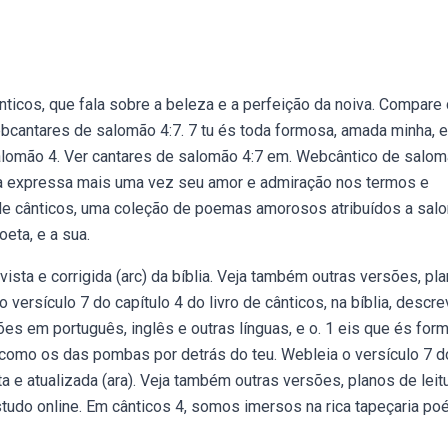
cânticos, que fala sobre a beleza e a perfeição da noiva. Compar
Webcantares de salomão 4:7. 7 tu és toda formosa, amada minha, e
alomão 4. Ver cantares de salomão 4:7 em. Webcântico de salo
dia expressa mais uma vez seu amor e admiração nos termos e
 de cânticos, uma coleção de poemas amorosos atribuídos a sal
eta, e a sua.
ista e corrigida (arc) da bíblia. Veja também outras versões, pl
 versículo 7 do capítulo 4 do livro de cânticos, na bíblia, descre
s em português, inglês e outras línguas, e o. 1 eis que és for
como os das pombas por detrás do teu. Webleia o versículo 7 d
ta e atualizada (ara). Veja também outras versões, planos de leit
tudo online. Em cânticos 4, somos imersos na rica tapeçaria poé