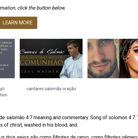
mation, click the button below.
LEARN MORE
ppt
cantares salomão oração
tion
s de salomâo 4:7 meaning and commentary. Song of solomon 4:7.
ss of christ, washed in his blood, and.
us dois seios são como filhotes de cervo, como filhotes gêmeo