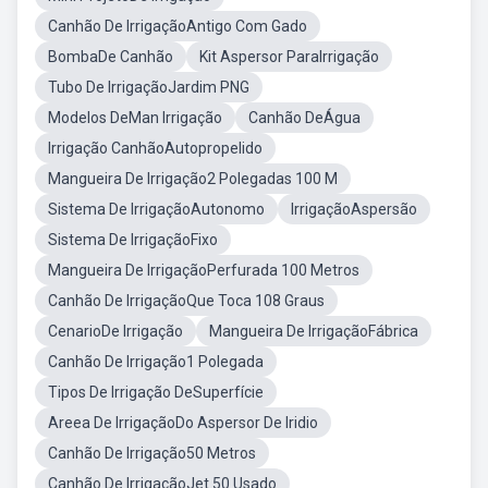
Canhão De IrrigaçãoAntigo Com Gado
BombaDe Canhão
Kit Aspersor ParaIrrigação
Tubo De IrrigaçãoJardim PNG
Modelos DeMan Irrigação
Canhão DeÁgua
Irrigação CanhãoAutopropelido
Mangueira De Irrigação2 Polegadas 100 M
Sistema De IrrigaçãoAutonomo
IrrigaçãoAspersão
Sistema De IrrigaçãoFixo
Mangueira De IrrigaçãoPerfurada 100 Metros
Canhão De IrrigaçãoQue Toca 108 Graus
CenarioDe Irrigação
Mangueira De IrrigaçãoFábrica
Canhão De Irrigação1 Polegada
Tipos De Irrigação DeSuperfície
Areea De IrrigaçãoDo Aspersor De Iridio
Canhão De Irrigação50 Metros
Canhão De IrrigaçãoJet 50 Usado