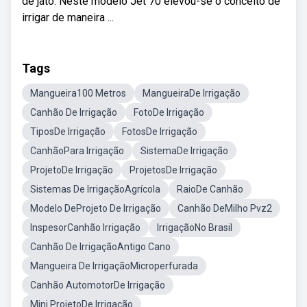
de jato. Neste modelo Jet 70 elevou-se o conceito de
irrigar de maneira ...
Tags
Mangueira100 Metros
MangueiraDe Irrigação
Canhão De Irrigação
FotoDe Irrigação
TiposDe Irrigação
FotosDe Irrigação
CanhãoPara Irrigação
SistemaDe Irrigação
ProjetoDe Irrigação
ProjetosDe Irrigação
Sistemas De IrrigaçãoAgrícola
RaioDe Canhão
Modelo DeProjeto De Irrigação
Canhão DeMilho Pvz2
InspesorCanhão Irrigação
IrrigaçãoNo Brasil
Canhão De IrrigaçãoAntigo Cano
Mangueira De IrrigaçãoMicroperfurada
Canhão AutomotorDe Irrigação
Mini ProjetoDe Irrigação