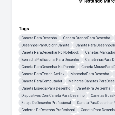
✨️Testando Marca
Tags
Caneta Para Desenho
Caneta BrancaPara Desenho
Desenhos ParaColorir Caneta
Caneta Para DesenhoDig
Caneta ParaDesenhar No Notebook
Canetas Marcado
BorrachaProfissional Para Desenho
CanetinhasPara De
Caneta ParaDesenhar Na Parede
Caneta MousePara 
Caneta ParaTecido Acrilex
MarcadorPara Desenho
Caneta ParaComputador
Melhores Canetas ParaDese
Caneta EspecialPara Desenho
CanetaPra De Senha
Dispositivos ComCaneta Para Desenho
Canetas Boas
Estojo DeDesenho Profissional
Caneta ParaDesenhar 
Caderno DeDesenho Profissional
Caneta Para Desenh