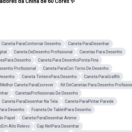
dores da China de 60 Cores ✨️
Caneta ParaContornar Desenho
Caneta ParaDesenhar
ital
Caneta DeDesenho Profissional
Canetas Para Desenho
resPara Desenho
Caneta Para DesenhoPonta Fina
senho Profissional
Caneta ParaCon Torno De Desenho
Desenho
Caneta TinteiroPara Desenho
Caneta ParaGraffiti
Melhor Caneta ParaEscrever
Kit DeCanetas Para Desenho Profissio
nhar
CanetasProfissionais De Desenho
Caneta ParaDesenhar Na Tela
Caneta ParaPintar Parede
Para Desenho
Fcaneta De TabletPara Desenho
No Papel
Caneta ParaDesenhar Anime
oEm Alto Relevo
Cap NetPara Desenhar