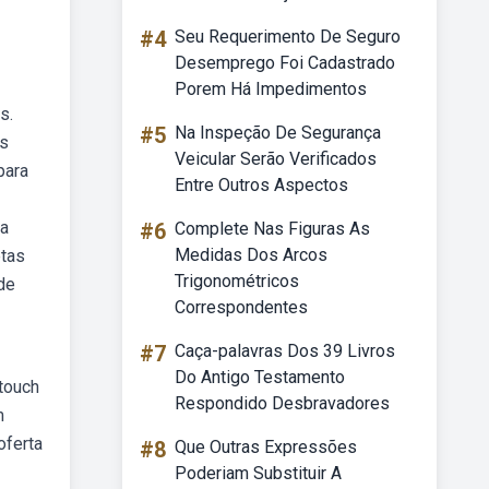
#4
Seu Requerimento De Seguro
Desemprego Foi Cadastrado
Porem Há Impedimentos
s.
#5
Na Inspeção De Segurança
os
Veicular Serão Verificados
para
Entre Outros Aspectos
ba
#6
Complete Nas Figuras As
Medidas Dos Arcos
etas
Trigonométricos
de
Correspondentes
#7
Caça-palavras Dos 39 Livros
Do Antigo Testamento
touch
Respondido Desbravadores
m
oferta
#8
Que Outras Expressões
Poderiam Substituir A