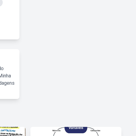
do
Minha
rdagens