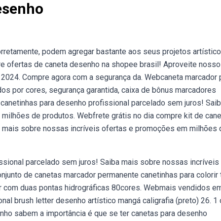
Desenho
rretamente, podem agregar bastante aos seus projetos artístico
ntre ofertas de caneta desenho na shopee brasil! Aproveite noss
o 2024. Compre agora com a segurança da. Webcaneta marcador 
ados por cores, segurança garantida, caixa de bônus marcadores
e canetinhas para desenho profissional parcelado sem juros! Sai
milhões de produtos. Webfrete grátis no dia compre kit de can
a mais sobre nossas incríveis ofertas e promoções em milhões 
ssional parcelado sem juros! Saiba mais sobre nossas incríveis
junto de canetas marcador permanente canetinhas para colorir 
ar com duas pontas hidrográficas 80cores. Webmais vendidos e
al brush letter desenho artístico mangá caligrafia (preto) 26. 1 
ho sabem a importância é que se ter canetas para desenho