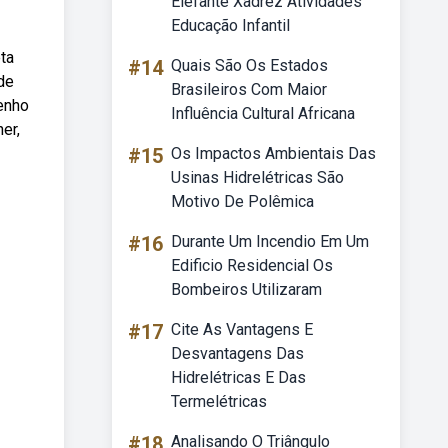
Elefante Xadrez Atividades
Educação Infantil
ta
#14
Quais São Os Estados
de
Brasileiros Com Maior
senho
Influência Cultural Africana
er,
#15
Os Impactos Ambientais Das
Usinas Hidrelétricas São
Motivo De Polêmica
#16
Durante Um Incendio Em Um
Edificio Residencial Os
Bombeiros Utilizaram
#17
Cite As Vantagens E
Desvantagens Das
Hidrelétricas E Das
Termelétricas
#18
Analisando O Triângulo