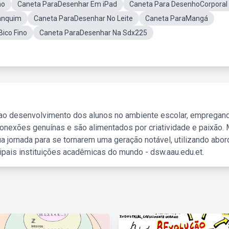
ho
Caneta ParaDesenhar Em iPad
Caneta Para DesenhoCorporal
anquim
Caneta ParaDesenhar No Leite
Caneta ParaMangá
ico Fino
Caneta ParaDesenhar Na Sdx225
 ao desenvolvimento dos alunos no ambiente escolar, empregan
nexões genuínas e são alimentados por criatividade e paixão. 
a jornada para se tornarem uma geração notável, utilizando abo
ipais instituições acadêmicas do mundo - dsw.aau.edu.et.