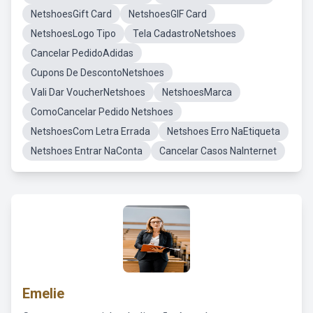
NetshoesGift Card
NetshoesGIF Card
NetshoesLogo Tipo
Tela CadastroNetshoes
Cancelar PedidoAdidas
Cupons De DescontoNetshoes
Vali Dar VoucherNetshoes
NetshoesMarca
ComoCancelar Pedido Netshoes
NetshoesCom Letra Errada
Netshoes Erro NaEtiqueta
Netshoes Entrar NaConta
Cancelar Casos NaInternet
Emelie