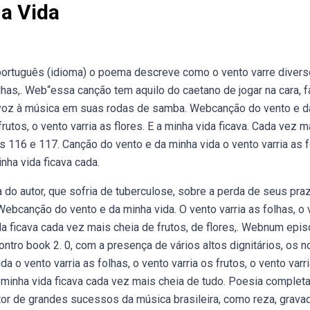
a Vida
 português (idioma) o poema descreve como o vento varre diver
lhas,. Web“essa canção tem aquilo do caetano de jogar na cara, f
dá voz à música em suas rodas de samba. Webcanção do vento e d
frutos, o vento varria as flores. E a minha vida ficava. Cada vez m
es 116 e 117. Canção do vento e da minha vida o vento varria as f
inha vida ficava cada.
o autor, que sofria de tuberculose, sobre a perda de seus pra
Webcanção do vento e da minha vida. O vento varria as folhas, o 
vida ficava cada vez mais cheia de frutos, de flores,. Webnum epi
ntro book 2. 0, com a presença de vários altos dignitários, os 
 o vento varria as folhas, o vento varria os frutos, o vento varr
a minha vida ficava cada vez mais cheia de tudo. Poesia completa
or de grandes sucessos da música brasileira, como reza, grava