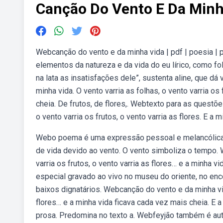
Canção Do Vento E Da Minh
Webcanção do vento e da minha vida | pdf | poesia |
elementos da natureza e da vida do eu lírico, como fo
na lata as insatisfações dele”, sustenta aline, que 
minha vida. O vento varria as folhas, o vento varria os 
cheia. De frutos, de flores,. Webtexto para as questõ
o vento varria os frutos, o vento varria as flores. E a m
Webo poema é uma expressão pessoal e melancólica d
de vida devido ao vento. O vento simboliza o tempo. 
varria os frutos, o vento varria as flores… e a minha 
especial gravado ao vivo no museu do oriente, no enco
baixos dignatários. Webcanção do vento e da minha vida
flores… e a minha vida ficava cada vez mais cheia. E 
prosa. Predomina no texto a. Webfeyjão também é aut