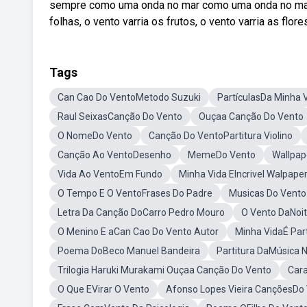
sempre como uma onda no mar como uma onda no mar 
folhas, o vento varria os frutos, o vento varria as flore
Tags
Can Cao Do VentoMetodo Suzuki
PartículasDa Minha 
Raul SeixasCanção Do Vento
Ouçaa Canção Do Vento
O NomeDo Vento
Canção Do VentoPartitura Violino
Canção Ao VentoDesenho
MemeDo Vento
Wallpap
Vida Ao VentoEm Fundo
Minha Vida EIncrivel Walpape
O Tempo E O VentoFrases Do Padre
Musicas Do Vento
Letra Da Canção DoCarro Pedro Mouro
O Vento DaNoit
O Menino E aCan Cao Do Vento Autor
Minha VidaÉ Part
Poema DoBeco Manuel Bandeira
Partitura DaMúsica 
Trilogia Haruki Murakami Ouçaa Canção Do Vento
Cara
O Que EVirar O Vento
Afonso Lopes Vieira CançõesDo 