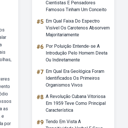
Cientistas E Pensadores
Famosos Tinham Um Conceito
#5
Em Qual Faixa Do Espectro
Visível Os Carotenos Absorvem
sos
Majoritariamente
alar
a
#6
Por Poluição Entende-se A
ais
Introdução Pelo Homem Direta
olhas,
Ou Indiretamente
#7
Em Qual Era Geológica Foram
Identificados Os Primeiros
zeres
Organismos Vivos
vento
sódio
#8
A Revolução Cubana Vitoriosa
nossos
Em 1959 Teve Como Principal
ia as
Característica
 e
#9
Tendo Em Vista A
da por