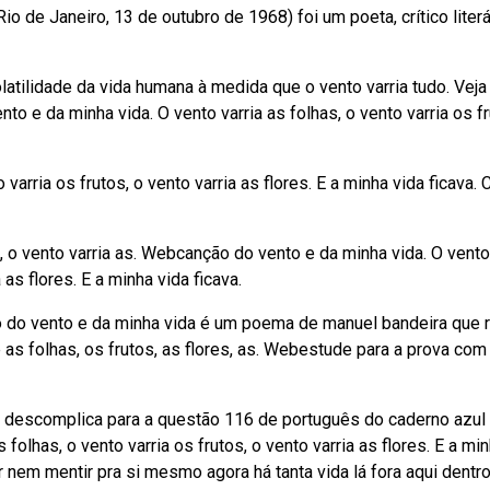
io de Janeiro, 13 de outubro de 1968) foi um poeta, crítico literá
ilidade da vida humana à medida que o vento varria tudo. Veja
o e da minha vida. O vento varria as folhas, o vento varria os fr
varria os frutos, o vento varria as flores. E a minha vida ficava. 
es, o vento varria as. Webcanção do vento e da minha vida. O vento
a as flores. E a minha vida ficava.
o do vento e da minha vida é um poema de manuel bandeira que r
re as folhas, os frutos, as flores, as. Webestude para a prova com
 descomplica para a questão 116 de português do caderno azul 
olhas, o vento varria os frutos, o vento varria as flores. E a mi
r nem mentir pra si mesmo agora há tanta vida lá fora aqui dentr