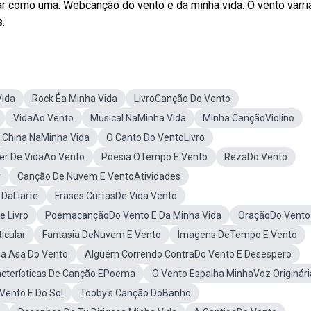
como uma. Webcanção do vento e da minha vida. O vento varri
s.
Vida
Rock Éa Minha Vida
LivroCanção Do Vento
VidaAo Vento
Musical NaMinha Vida
Minha CançãoViolino
China NaMinha Vida
O Canto Do VentoLivro
er De VidaAo Vento
Poesia OTempo E Vento
RezaDo Vento
r
Canção De Nuvem E VentoAtividades
 DaLiarte
Frases CurtasDe Vida Vento
e Livro
PoemacançãoDo Vento E Da Minha Vida
OraçãoDo Vento
icular
Fantasia DeNuvem E Vento
Imagens DeTempo E Vento
Na Asa Do Vento
Alguém Correndo ContraDo Vento E Desespero
cterísticas De Canção EPoema
O Vento Espalha MinhaVoz Originári
Vento E Do Sol
Tooby's Canção DoBanho