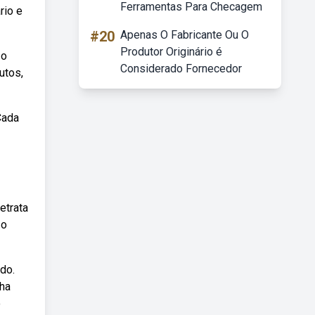
Ferramentas Para Checagem
rio e
#20
Apenas O Fabricante Ou O
Produtor Originário é
 o
Considerado Fornecedor
utos,
Cada
etrata
 o
do.
nha
o