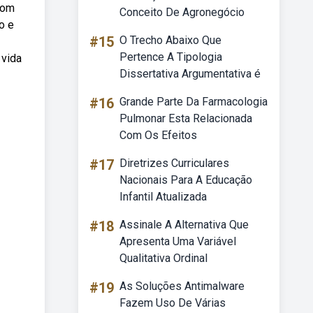
com
Conceito De Agronegócio
o e
#15
O Trecho Abaixo Que
Pertence A Tipologia
 vida
Dissertativa Argumentativa é
#16
Grande Parte Da Farmacologia
Pulmonar Esta Relacionada
Com Os Efeitos
#17
Diretrizes Curriculares
Nacionais Para A Educação
Infantil Atualizada
#18
Assinale A Alternativa Que
Apresenta Uma Variável
Qualitativa Ordinal
#19
As Soluções Antimalware
Fazem Uso De Várias