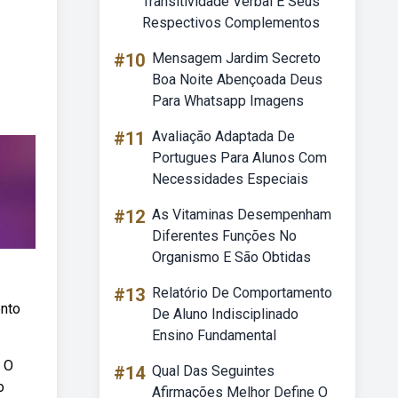
Transitividade Verbal E Seus
Respectivos Complementos
#10
Mensagem Jardim Secreto
Boa Noite Abençoada Deus
Para Whatsapp Imagens
#11
Avaliação Adaptada De
Portugues Para Alunos Com
Necessidades Especiais
#12
As Vitaminas Desempenham
Diferentes Funções No
Organismo E São Obtidas
#13
Relatório De Comportamento
ento
De Aluno Indisciplinado
Ensino Fundamental
. O
#14
Qual Das Seguintes
o
Afirmações Melhor Define O