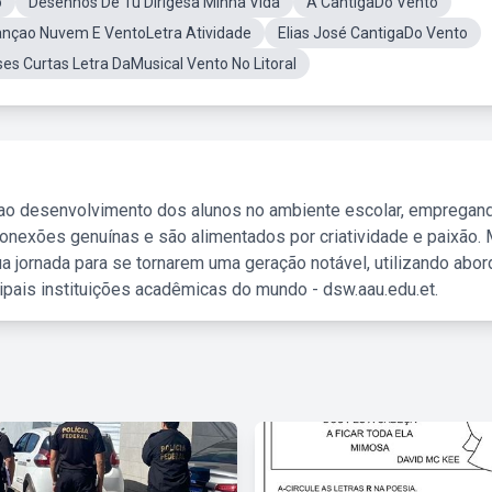
o
Desenhos De Tu Dirigesa Minha Vida
A CantigaDo Vento
nçao Nuvem E VentoLetra Atividade
Elias José CantigaDo Vento
ses Curtas Letra DaMusical Vento No Litoral
 ao desenvolvimento dos alunos no ambiente escolar, empregan
nexões genuínas e são alimentados por criatividade e paixão. 
a jornada para se tornarem uma geração notável, utilizando abo
ipais instituições acadêmicas do mundo - dsw.aau.edu.et.