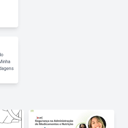
do
Minha
rdagens