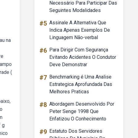
Necessário Para Participar Das
Seguintes Modalidades
#5
Assinale A Alternativa Que
Indica Apenas Exemplos De
Linguagem Não-verbal
au na
#6
Para Dirigir Com Segurança
re
Evitando Acidentes O Condutor
 campo
Deve Demonstrar
rade (
#7
Benchmarking é Uma Analise
Estrategica Aprofundada Das
Melhores Praticas
aixo,
#8
Abordagem Desenvolvido Por
po
Peter Senge 1998 Que
em
Enfatizou O Conhecimento
f g
#9
Estatuto Dos Servidores
nico