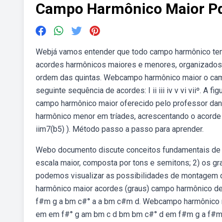
Campo Harmônico Maior P
Webjá vamos entender que todo campo harmônico tem 7 gra
acordes harmônicos maiores e menores, organizados po
ordem das quintas. Webcampo harmônico maior o camp
seguinte sequência de acordes: I ii iii iv v vi viiº. 
campo harmônico maior oferecido pelo professor da
harmônico menor em tríades, acrescentando o acorde d
iim7(b5) ). Método passo a passo para aprender.
Webo documento discute conceitos fundamentais de har
escala maior, composta por tons e semitons; 2) os 
podemos visualizar as possibilidades de montagem d
harmônico maior acordes (graus) campo harmônico de: I 
f#m g a bm c#° a a bm c#m d. Webcampo harmônico menor
em em f#° g am bm c d bm bm c#° d em f#m g a f#m