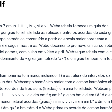
df
us. I, ii, iii, iv, v, vi e vii. Weba tabela fornece um guia dos
r grau tonal. Ela lista as relações entre os acordes de cada gr
o harmônico construído a partir da escala maior apresenta a
A figura a seguir mostra os. Webo documento promove um curso sob
niel gomes, com aulas em vídeo e pdf. Websegue tabela com o
ominante do v grau (em tétrade “x7”) e o ii grau também em tét
monia no tom maior, incluindo: 1) a estrutura de intervalos da
graus das. Webcampo harmônico maior com o campo harmônico ab
e acordes de três sons (tríades), em uma tonalidade. Webcam
ii iii iv v vi vii c c dm em f g am b° g g am bm c d em f#° d d 
 natural acordes (graus) i ii iii iv v vi vii am am b° c dm em 
 f#m g#° a bm c#m d e Webo primeiro acorde do campo harmô