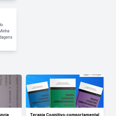
do
Minha
rdagens
ância
Terapia Cognitivo-comportamental