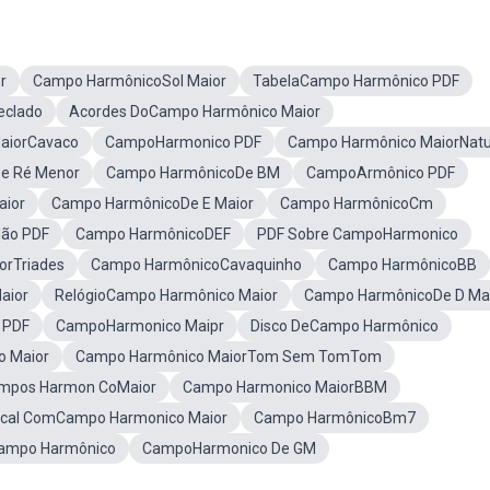
r
Campo HarmônicoSol Maior
TabelaCampo Harmônico PDF
eclado
Acordes DoCampo Harmônico Maior
aiorCavaco
CampoHarmonico PDF
Campo Harmônico MaiorNatu
e Ré Menor
Campo HarmônicoDe BM
CampoArmônico PDF
aior
Campo HarmônicoDe E Maior
Campo HarmônicoCm
lão PDF
Campo HarmônicoDEF
PDF Sobre CampoHarmonico
orTriades
Campo HarmônicoCavaquinho
Campo HarmônicoBB
aior
RelógioCampo Harmônico Maior
Campo HarmônicoDe D Ma
 PDF
CampoHarmonico Maipr
Disco DeCampo Harmônico
o Maior
Campo Harmônico MaiorTom Sem TomTom
mpos Harmon CoMaior
Campo Harmonico MaiorBBM
cal ComCampo Harmonico Maior
Campo HarmônicoBm7
mpo Harmônico
CampoHarmonico De GM