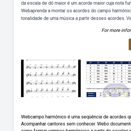
da escala de dó maior é um acorde maior cuja nota fun
Webaprenda a montar os acordes do campo harmônico de
tonalidade de uma música a partir desses acordes. V
For more infor
Webcampo harmônico é uma seqüência de acordes q
Acompanhar cantores sem conhecer. Webo documento e
como formar campos harmônicos a partir de escalas 