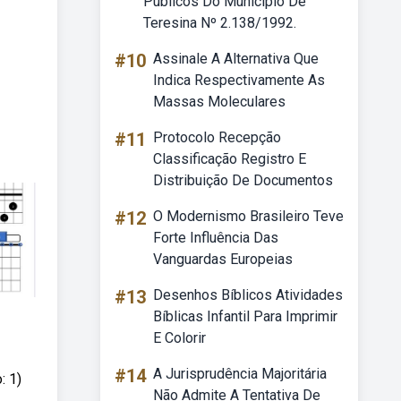
Públicos Do Município De
Teresina Nº 2.138/1992.
#10
Assinale A Alternativa Que
Indica Respectivamente As
Massas Moleculares
#11
Protocolo Recepção
Classificação Registro E
Distribuição De Documentos
#12
O Modernismo Brasileiro Teve
Forte Influência Das
Vanguardas Europeias
#13
Desenhos Bíblicos Atividades
Bíblicas Infantil Para Imprimir
E Colorir
#14
A Jurisprudência Majoritária
: 1)
Não Admite A Tentativa De