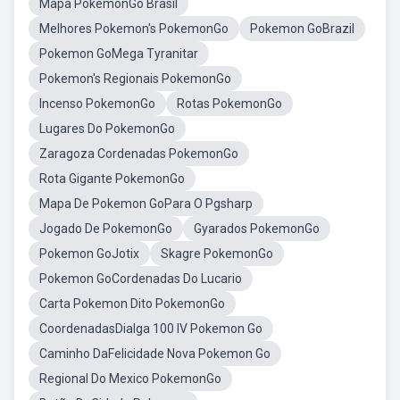
Mapa PokemonGo Brasil
Melhores Pokemon's PokemonGo
Pokemon GoBrazil
Pokemon GoMega Tyranitar
Pokemon's Regionais PokemonGo
Incenso PokemonGo
Rotas PokemonGo
Lugares Do PokemonGo
Zaragoza Cordenadas PokemonGo
Rota Gigante PokemonGo
Mapa De Pokemon GoPara O Pgsharp
Jogado De PokemonGo
Gyarados PokemonGo
Pokemon GoJotix
Skagre PokemonGo
Pokemon GoCordenadas Do Lucario
Carta Pokemon Dito PokemonGo
CoordenadasDialga 100 IV Pokemon Go
Caminho DaFelicidade Nova Pokemon Go
Regional Do Mexico PokemonGo