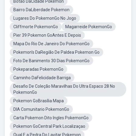
Botão DaCidade Pokemon
Bairro DaLiberdade Pokemon
Lugares Do PokemonGo No Jogo
Cliffmorte PokemonGo
Magarreide PokemonGo
Pier 39 Pokemon GoAntes E Depois
Mapa Do Rio De Janeiro Do PokemonGo
Pokemon's DaRegião De Paldea Pokemon Go
Foto De Banimento 30 Dias PokemonGo
Pokeparadas PokemonGo
Caminho DaFelicidade Barriga
Desafio De Coleção Maravilhas Do Ultra Espaco 28 No
PokemonGo
Pokemon GoBrasília Mapa
DIA Comunitario PokemonGo
Carta Pokemon Dito Ingles PokemonGo
Pokemon GoCentral Park Localizaçao
Qual E a Pedra Do Lavitar Pokemon