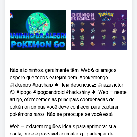
Não são ninhos, geralmente têm. Web🍀oi amigos
espero que todos estejam bem. #pokemongo
#fakegps #pgsharp 🍀 !leia descrição🛫 #nazavictor
😍 #ipogo #ipogoandroid #hackshiny 🔶. Web — neste
artigo, oferecemos as principais coordenadas do
pokémon go que você deve conhecer para capturar
pokémons raros. Não se preocupe se você está.
Web — existem regiões ideais para aprimorar sua
conta, onde é possível acumular xp, participar de