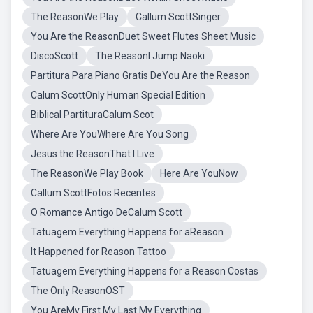
The ReasonWe Play
Callum ScottSinger
You Are the ReasonDuet Sweet Flutes Sheet Music
DiscoScott
The ReasonI Jump Naoki
Partitura Para Piano Gratis DeYou Are the Reason
Calum ScottOnly Human Special Edition
Biblical PartituraCalum Scot
Where Are YouWhere Are You Song
Jesus the ReasonThat I Live
The ReasonWe Play Book
Here Are YouNow
Callum ScottFotos Recentes
O Romance Antigo DeCalum Scott
Tatuagem Everything Happens for aReason
It Happened for Reason Tattoo
Tatuagem Everything Happens for a Reason Costas
The Only ReasonOST
You AreMy First My Last My Everything