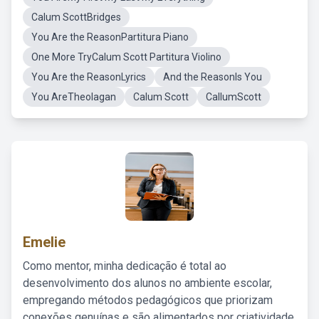
Calum ScottBridges
You Are the ReasonPartitura Piano
One More TryCalum Scott Partitura Violino
You Are the ReasonLyrics
And the ReasonIs You
You AreTheolagan
Calum Scott
CallumScott
Emelie
Como mentor, minha dedicação é total ao
desenvolvimento dos alunos no ambiente escolar,
empregando métodos pedagógicos que priorizam
conexões genuínas e são alimentados por criatividade