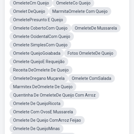
OmeleteCm Queijo
OmeleteCo Queijo
Omelet DeQueijo
MarmitaOmelete Com Queijo
OmeletePresunto E Queijo
Omelete CobertoCom Queijo
OmeleteDe Mussarela
Omelete OcidentalCom Queijo
Omelete SimplesCom Queijo
Omelete QueijoGoiabada
Fotos OmeleteDe Queijo
Omelete QueijoE Requeijão
Receita DeOmelete De Queijo
OmeleteOregano Muçarela
Omelete ComSalada
Marmitex DeOmelete De Queijo
Quentinha De OmeleteDe Queijo Com Arroz
Omelete De QueijoRicota
Omelete Com OvosE Mussarela
Omelete De Queijo ComArroz Feijao
Omelete De QueijoMinas