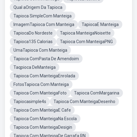
Qual aOrigem Da Tapioca
Tapioca SimpleCom Manteiga
ImagemTapioca Com Manteiga
TapiocaE Manteiga
TapiocaDo Nordeste
Tapioca ManteigaNoisette
Tapioca135 Calorias
Tapioca Com ManteigaPNG
UmaTapioca Com Manteiga
Tapioca ComPasta De Amendoim
Taqpioca DeManteiga
Tapioca Com ManteigaEnrolada
FotosTapioca Com Manteiga
Tapioca Com ManteigaFoto
Tapioca ComMargarina
Tapiocasimple4s
Tapioca Com ManteigaDesenho
Tapioca Com ManteigaE Cafe
Tapioca Com ManteigaNa Escola
Tapioca Com ManteigaDesigin
Tapioca Com ManteigaDe Garrafa RN