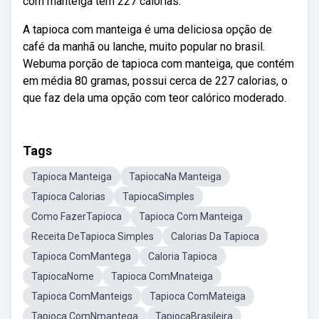
com manteiga tem 227 calorias.
A tapioca com manteiga é uma deliciosa opção de
café da manhã ou lanche, muito popular no brasil.
Webuma porção de tapioca com manteiga, que contém
em média 80 gramas, possui cerca de 227 calorias, o
que faz dela uma opção com teor calórico moderado.
Tags
Tapioca Manteiga
TapiocaNa Manteiga
Tapioca Calorias
TapiocaSimples
Como FazerTapioca
Tapioca Com Manteiga
Receita DeTapioca Simples
Calorias Da Tapioca
Tapioca ComMantega
Caloria Tapioca
TapiocaNome
Tapioca ComMnateiga
Tapioca ComManteigs
Tapioca ComMateiga
Tapioca ComNmantega
TapiocaBrasileira