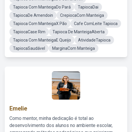
Tapioca Com ManteigaDo Pará
TapiocaDai
TapiocaDe Amendoin
CrepiocaCom Manteiga
Tapioca Com ManteigaX Pão
Cafe ComLeite Tapioca
TapiocaCase Rim
Tapioca De ManteigaAberta
Tapioca Com ManteigaE Queijo
AtividadeTapioca
TapiocaSaudável
MarginaCom Manteiga
Emelie
Como mentor, minha dedicação é total ao
desenvolvimento dos alunos no ambiente escolar,