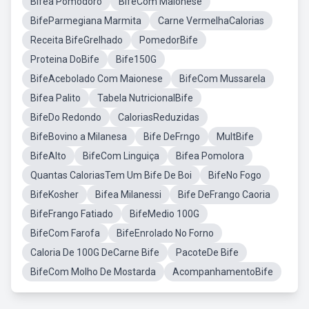
Bifea Pomodoro
BifeCom Maionese
BifeParmegiana Marmita
Carne VermelhaCalorias
Receita BifeGrelhado
PomedorBife
Proteina DoBife
Bife150G
BifeAcebolado Com Maionese
BifeCom Mussarela
Bifea Palito
Tabela NutricionalBife
BifeDo Redondo
CaloriasReduzidas
BifeBovino a Milanesa
Bife DeFrngo
MultBife
BifeAlto
BifeCom Linguiça
Bifea Pomolora
Quantas CaloriasTem Um Bife De Boi
BifeNo Fogo
BifeKosher
Bifea Milanessi
Bife DeFrango Caoria
BifeFrango Fatiado
BifeMedio 100G
BifeCom Farofa
BifeEnrolado No Forno
Caloria De 100G DeCarne Bife
PacoteDe Bife
BifeCom Molho De Mostarda
AcompanhamentoBife