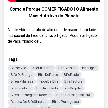
Como e Porque COMER FÍGADO | O Alimento
Mais Nutritivo do Planeta
Neste vídeo eu falo do alimento de maior densidade
nutricional da face da terra, o fígado. Pode ser fígado
de vaca, fígado de ...
Tags
CarneBife
BifeDiferente
BifeComida
BifeLight
Bife DeFrango
Bife DePorco
BifeRoule
Bifea Milanesa
TiposDe Bife
BifeTestura
BifeEscalope
BifeAcelolado
BifeVegetal
Bifea Parmegiana Receita
Bifea Parmegiana PNG
Receita De BifeSimples
Bifea Portuguesa