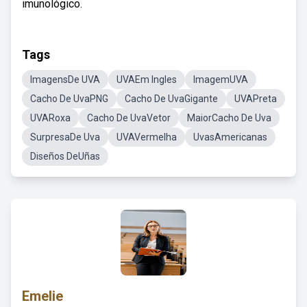
imunológico.
Tags
ImagensDe UVA
UVAEm Ingles
ImagemUVA
Cacho De UvaPNG
Cacho De UvaGigante
UVAPreta
UVARoxa
Cacho De UvaVetor
MaiorCacho De Uva
SurpresaDe Uva
UVAVermelha
UvasAmericanas
Diseños DeUñas
Emelie