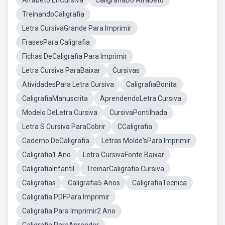
Alfabeto EnCursiva
CaligrafiaDo Alfabeto
TreinandoCaligrafia
Letra CursivaGrande Para Imprimir
FrasesPara Caligrafia
Fichas DeCaligrafia Para Imprimir
Letra Cursiva ParaBaixar
Cursivas
AtividadesPara Letra Cursiva
CaligrafiaBonita
CaligrafiaManuscrita
AprendendoLetra Cursiva
Modelo DeLetra Cursiva
CursivaPontilhada
Letra S Cursiva ParaCobrir
CCaligrafia
Caderno DeCaligrafia
Letras Molde'sPara Imprimir
Caligrafia1 Ano
Letra CursivaFonte Baixar
CaligrafiaInfantil
TreinarCaligrafia Cursiva
Caligrafias
Caligrafia5 Anos
CaligrafiaTecnica
Caligrafia PDFPara Imprimir
Caligrafia Para Imprimir2 Ano