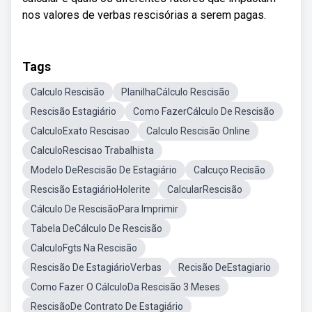
nos valores de verbas rescisórias a serem pagas.
Tags
Calculo Rescisão
PlanilhaCálculo Rescisão
Rescisão Estagiário
Como FazerCálculo De Rescisão
CalculoExato Rescisao
Calculo Rescisão Online
CalculoRescisao Trabalhista
Modelo DeRescisão De Estagiário
Calcuço Recisão
Rescisão EstagiárioHolerite
CalcularRescisão
Cálculo De RescisãoPara Imprimir
Tabela DeCálculo De Rescisão
CalculoFgts Na Rescisão
Rescisão De EstagiárioVerbas
Recisão DeEstagiario
Como Fazer O CálculoDa Rescisão 3 Meses
RescisãoDe Contrato De Estagiário