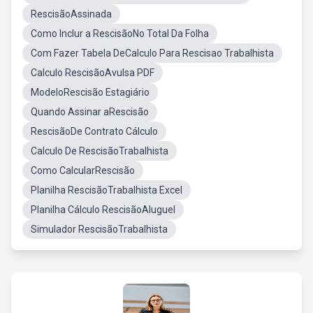
RescisãoAssinada
Como Inclur a RescisãoNo Total Da Folha
Com Fazer Tabela DeCalculo Para Rescisao Trabalhista
Calculo RescisãoAvulsa PDF
ModeloRescisão Estagiário
Quando Assinar aRescisão
RescisãoDe Contrato Cálculo
Calculo De RescisãoTrabalhista
Como CalcularRescisão
Planilha RescisãoTrabalhista Excel
Planilha Cálculo RescisãoAluguel
Simulador RescisãoTrabalhista