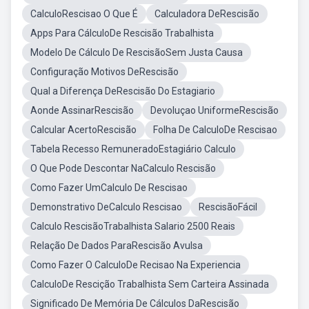
CalculoRescisao O Que É
Calculadora DeRescisão
Apps Para CálculoDe Rescisão Trabalhista
Modelo De Cálculo De RescisãoSem Justa Causa
Configuração Motivos DeRescisão
Qual a Diferença DeRescisão Do Estagiario
Aonde AssinarRescisão
Devoluçao UniformeRescisão
Calcular AcertoRescisão
Folha De CalculoDe Rescisao
Tabela Recesso RemuneradoEstagiário Calculo
O Que Pode Descontar NaCalculo Rescisão
Como Fazer UmCalculo De Rescisao
Demonstrativo DeCalculo Rescisao
RescisãoFácil
Calculo RescisãoTrabalhista Salario 2500 Reais
Relação De Dados ParaRescisão Avulsa
Como Fazer O CalculoDe Recisao Na Experiencia
CalculoDe Rescição Trabalhista Sem Carteira Assinada
Significado De Memória De Cálculos DaRescisão