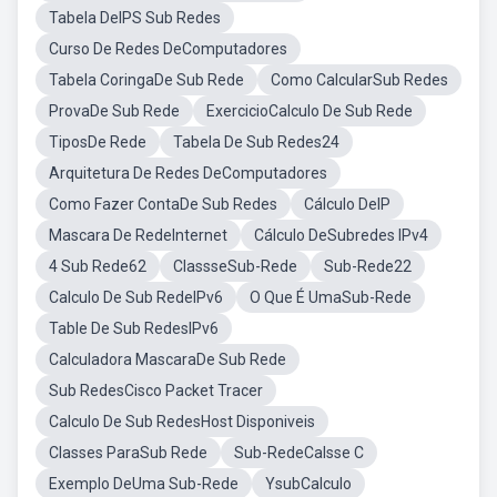
Tabela DeIPS Sub Redes
Curso De Redes DeComputadores
Tabela CoringaDe Sub Rede
Como CalcularSub Redes
ProvaDe Sub Rede
ExercicioCalculo De Sub Rede
TiposDe Rede
Tabela De Sub Redes24
Arquitetura De Redes DeComputadores
Como Fazer ContaDe Sub Redes
Cálculo DeIP
Mascara De RedeInternet
Cálculo DeSubredes IPv4
4 Sub Rede62
ClassseSub-Rede
Sub-Rede22
Calculo De Sub RedeIPv6
O Que É UmaSub-Rede
Table De Sub RedesIPv6
Calculadora MascaraDe Sub Rede
Sub RedesCisco Packet Tracer
Calculo De Sub RedesHost Disponiveis
Classes ParaSub Rede
Sub-RedeCalsse C
Exemplo DeUma Sub-Rede
YsubCalculo