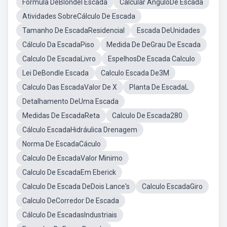
Fórmula DeBlondel Escada
Calcular AnguloDe Escada
Atividades SobreCálculo De Escada
Tamanho De EscadaResidencial
Escada DeUnidades
Cálculo Da EscadaPiso
Medida De DeGrau De Escada
Calculo De EscadaLivro
EspelhosDe Escada Calculo
Lei DeBondle Escada
Calculo Escada De3M
Calculo Das EscadaValor De X
Planta De EscadaL
Detalhamento DeUma Escada
Medidas De EscadaReta
Calculo De Escada280
Cálculo EscadaHidráulica Drenagem
Norma De EscadaCáculo
Calculo De EscadaValor Minimo
Calculo De EscadaEm Eberick
Calculo De Escada DeDois Lance's
Calculo EscadaGiro
Calculo DeCorredor De Escada
Cálculo De EscadasIndustriais