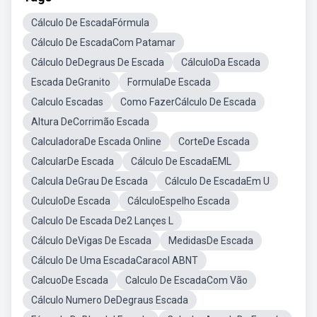
Cálculo De EscadaFórmula
Cálculo De EscadaCom Patamar
Cálculo DeDegraus De Escada
CálculoDa Escada
Escada DeGranito
FormulaDe Escada
Calculo Escadas
Como FazerCálculo De Escada
Altura DeCorrimão Escada
CalculadoraDe Escada Online
CorteDe Escada
CalcularDe Escada
Cálculo De EscadaEML
Calcula DeGrau De Escada
Cálculo De EscadaEm U
CulculoDe Escada
CálculoEspelho Escada
Calculo De Escada De2 Lançes L
Cálculo DeVigas De Escada
MedidasDe Escada
Cálculo De Uma EscadaCaracol ABNT
CalcuoDe Escada
Calculo De EscadaCom Vão
Cálculo Numero DeDegraus Escada