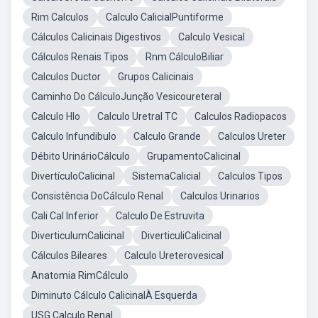
Rim Calculos
Calculo CalicialPuntiforme
Cálculos Calicinais Digestivos
Calculo Vesical
Cálculos Renais Tipos
Rnm CálculoBiliar
Calculos Ductor
Grupos Calicinais
Caminho Do CálculoJunção Vesicoureteral
Calculo Hlo
Calculo Uretral TC
Calculos Radiopacos
Calculo Infundibulo
Calculo Grande
Calculos Ureter
Débito UrinárioCálculo
GrupamentoCalicinal
DivertículoCalicinal
SistemaCalicial
Calculos Tipos
Consistência DoCálculo Renal
Calculos Urinarios
Cali Cal Inferior
Calculo De Estruvita
DiverticulumCalicinal
DiverticuliCalicinal
Cálculos Bileares
Calculo Ureterovesical
Anatomia RimCálculo
Diminuto Cálculo CalicinalÀ Esquerda
USG Calculo Renal