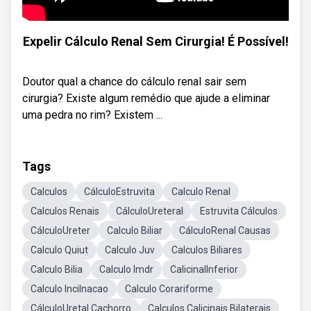
Expelir Cálculo Renal Sem Cirurgia! É Possível!
Doutor qual a chance do cálculo renal sair sem
cirurgia? Existe algum remédio que ajude a eliminar
uma pedra no rim? Existem ...
Tags
Calculos
CálculoEstruvita
Calculo Renal
Calculos Renais
CálculoUreteral
Estruvita Cálculos
CálculoUreter
Calculo Biliar
CálculoRenal Causas
Calculo Quiut
Calculo Juv
Calculos Biliares
Calculo Bilia
Calculo Imdr
CalicinalInferior
Calculo Incilnacao
Calculo Corariforme
CálculoUretal Cachorro
Calculos Calicinais Bilaterais