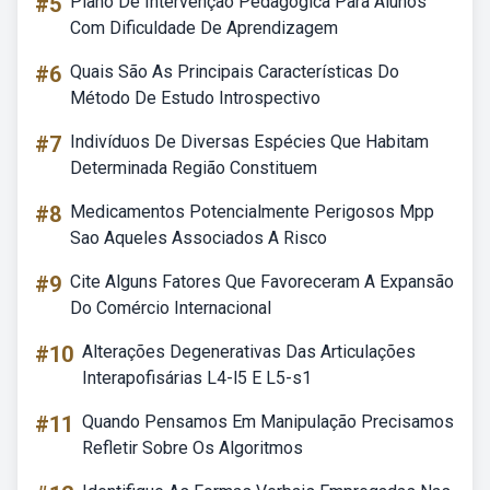
#5
Plano De Intervenção Pedagógica Para Alunos
Com Dificuldade De Aprendizagem
#6
Quais São As Principais Características Do
Método De Estudo Introspectivo
#7
Indivíduos De Diversas Espécies Que Habitam
Determinada Região Constituem
#8
Medicamentos Potencialmente Perigosos Mpp
Sao Aqueles Associados A Risco
#9
Cite Alguns Fatores Que Favoreceram A Expansão
Do Comércio Internacional
#10
Alterações Degenerativas Das Articulações
Interapofisárias L4-l5 E L5-s1
#11
Quando Pensamos Em Manipulação Precisamos
Refletir Sobre Os Algoritmos