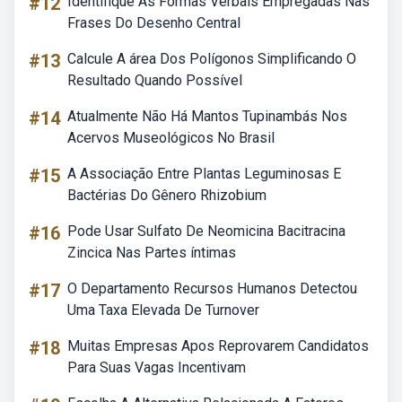
#12
Identifique As Formas Verbais Empregadas Nas
Frases Do Desenho Central
#13
Calcule A área Dos Polígonos Simplificando O
Resultado Quando Possível
#14
Atualmente Não Há Mantos Tupinambás Nos
Acervos Museológicos No Brasil
#15
A Associação Entre Plantas Leguminosas E
Bactérias Do Gênero Rhizobium
#16
Pode Usar Sulfato De Neomicina Bacitracina
Zincica Nas Partes íntimas
#17
O Departamento Recursos Humanos Detectou
Uma Taxa Elevada De Turnover
#18
Muitas Empresas Apos Reprovarem Candidatos
Para Suas Vagas Incentivam