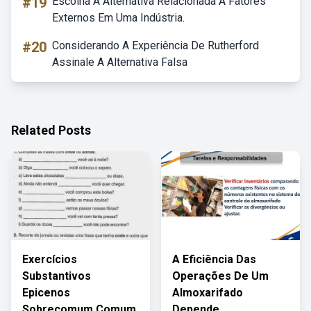
#19
Escolha A Alternativa Relacionada A Fatores
Externos Em Uma Indústria.
#20
Considerando A Experiência De Rutherford
Assinale A Alternativa Falsa
Related Posts
Exercícios
A Eficiência Das
Substantivos
Operações De Um
Epicenos
Almoxarifado
Sobrecomum Comum
Depende