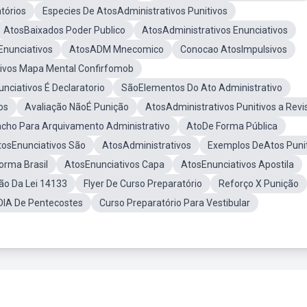
tórios
Especies De AtosAdministrativos Punitivos
AtosBaixados Poder Publico
AtosAdministrativos Enunciativos
 Enunciativos
AtosADM Mnecomico
Conocao AtosImpulsivos
ivos Mapa Mental Confirfomob
nciativos É Declaratorio
SãoElementos Do Ato Administrativo
os
Avaliação NãoÉ Punição
AtosAdministrativos Punitivos a Revi
cho Para Arquivamento Administrativo
AtoDe Forma Pública
tosEnunciativos São
AtosAdministrativos
Exemplos DeAtos Puni
orma Brasil
AtosEnunciativos Capa
AtosEnunciativos Apostila
ão Da Lei 14133
Flyer De Curso Preparatório
Reforço X Punição
DIA De Pentecostes
Curso Preparatório Para Vestibular