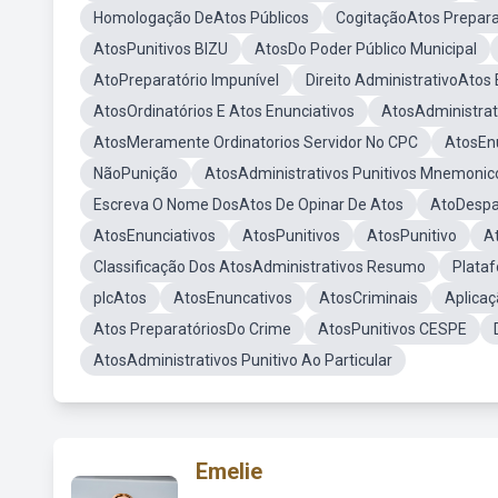
Homologação DeAtos Públicos
CogitaçãoAtos Prepara
AtosPunitivos BIZU
AtosDo Poder Público Municipal
AtoPreparatório Impunível
Direito AdministrativoAtos
AtosOrdinatórios E Atos Enunciativos
AtosAdministrat
AtosMeramente Ordinatorios Servidor No CPC
AtosEnu
NãoPunição
AtosAdministrativos Punitivos Mnemonic
Escreva O Nome DosAtos De Opinar De Atos
AtoDespa
AtosEnunciativos
AtosPunitivos
AtosPunitivo
A
Classificação Dos AtosAdministrativos Resumo
Plataf
plcAtos
AtosEnuncativos
AtosCriminais
Aplicaç
Atos PreparatóriosDo Crime
AtosPunitivos CESPE
AtosAdministrativos Punitivo Ao Particular
Emelie