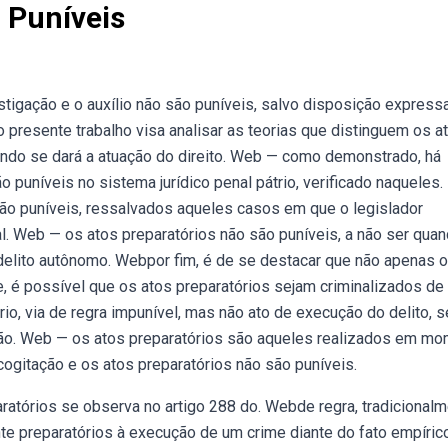
 Puníveis
nstigação e o auxílio não são puníveis, salvo disposição expres
o presente trabalho visa analisar as teorias que distinguem os a
uando se dará a atuação do direito. Web — como demonstrado, há
 puníveis no sistema jurídico penal pátrio, verificado naqueles.
ão puníveis, ressalvados aqueles casos em que o legislador
. Web — os atos preparatórios não são puníveis, a não ser quan
 delito autônomo. Webpor fim, é de se destacar que não apenas 
, é possível que os atos preparatórios sejam criminalizados de
io, via de regra impunível, mas não ato de execução do delito, s
ação. Web — os atos preparatórios são aqueles realizados em m
cogitação e os atos preparatórios não são puníveis.
atórios se observa no artigo 288 do. Webde regra, tradicionalm
te preparatórios à execução de um crime diante do fato empíric