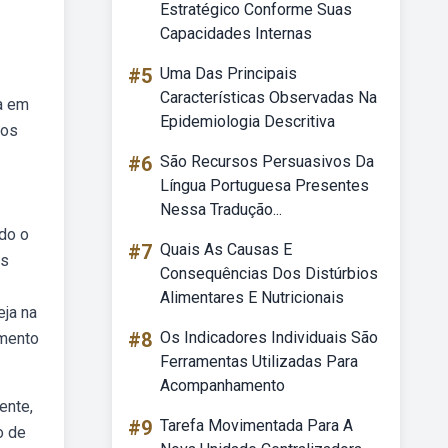
Estratégico Conforme Suas
Capacidades Internas
#5
Uma Das Principais
Características Observadas Na
sa em
Epidemiologia Descritiva
tos
#6
São Recursos Persuasivos Da
Língua Portuguesa Presentes
Nessa Tradução...
do o
#7
Quais As Causas E
os
Consequências Dos Distúrbios
Alimentares E Nutricionais
eja na
#8
Os Indicadores Individuais São
omento
Ferramentas Utilizadas Para
Acompanhamento
ente,
#9
Tarefa Movimentada Para A
o de