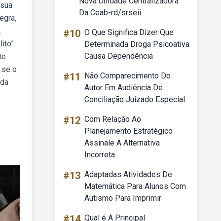
Nova Unidade Centralizadora
 sua
Da Ceab-rd/srseii.
egra,
.
#10
O Que Significa Dizer Que
ito”.
Determinada Droga Psicoativa
Causa Dependência
te
 se o
#11
Não Comparecimento Do
 da
Autor Em Audiência De
Conciliação Juizado Especial
#12
Com Relação Ao
Planejamento Estratégico
Assinale A Alternativa
Incorreta
#13
Adaptadas Atividades De
Matemática Para Alunos Com
Autismo Para Imprimir
#14
Qual é A Principal