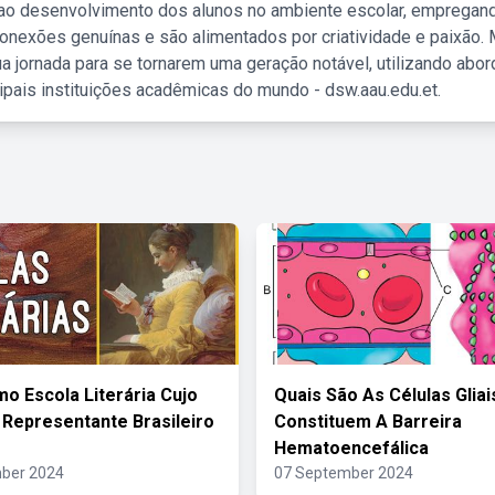
 ao desenvolvimento dos alunos no ambiente escolar, empregan
nexões genuínas e são alimentados por criatividade e paixão. 
a jornada para se tornarem uma geração notável, utilizando abo
ipais instituições acadêmicas do mundo - dsw.aau.edu.et.
mo Escola Literária Cujo
Quais São As Células Glia
l Representante Brasileiro
Constituem A Barreira
Hematoencefálica
ber 2024
07 September 2024