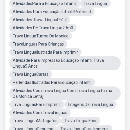
AtividadesPara a Educação Infantil
Trava Lingua
Atividades Para Educação InfantilPinterest
Atividades Trava-LínguaPré 2
Atividades De Trava Lingua2 An0
Trava LinguaTurma Da Monica
TravaLínguas Para Crianças
Trava LinguaIlustrada Para Imprimir
Atividade Para Impressao Educação Infantil Trava
Lingua5 Anos
Trava LinguaCartas
Parlendas Ilustradas ParaEducação Infantil
Atividades Com Trava Lingua Com Trava LinguaTurma
Da Monica Letraj
Trva LinguasPara Imprimir
Imagens DeTrava Língua
Atividades Com TravaLínguas
Trava-LínguaMafagafos
Trava-LínguaFácil
Trava-LínguaPequeno
Trava LínguaPara Imprimir