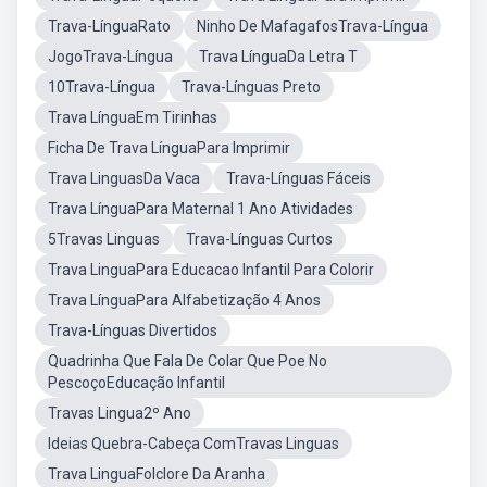
Trava-LínguaRato
Ninho De MafagafosTrava-Língua
JogoTrava-Língua
Trava LínguaDa Letra T
10Trava-Língua
Trava-Línguas Preto
Trava LínguaEm Tirinhas
Ficha De Trava LínguaPara Imprimir
Trava LinguasDa Vaca
Trava-Línguas Fáceis
Trava LínguaPara Maternal 1 Ano Atividades
5Travas Linguas
Trava-Línguas Curtos
Trava LinguaPara Educacao Infantil Para Colorir
Trava LínguaPara Alfabetização 4 Anos
Trava-Línguas Divertidos
Quadrinha Que Fala De Colar Que Poe No
PescoçoEducação Infantil
Travas Lingua2º Ano
Ideias Quebra-Cabeça ComTravas Linguas
Trava LinguaFolclore Da Aranha