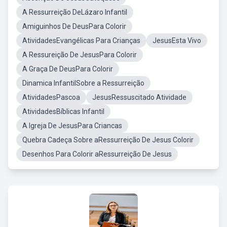
A Ressurreição DeLázaro Infantil
Amiguinhos De DeusPara Colorir
AtividadesEvangélicas Para Crianças
JesusEsta Vivo
A Ressureição De JesusPara Colorir
A Graça De DeusPara Colorir
Dinamica InfantilSobre a Ressurreição
AtividadesPascoa
JesusRessuscitado Atividade
AtividadesBíblicas Infantil
A Igreja De JesusPara Criancas
Quebra Cadeça Sobre aRessurreição De Jesus Colorir
Desenhos Para Colorir aRessurreição De Jesus