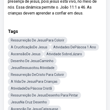
presença de jesus, pois jesus está vivo, no meio de
nós. Essa dinâmica permite o. João 11:1 a 46. As
crianças devem aprender a confiar em deus.
Tags
Ressurreição De JesusPara Colorir
A CrucificaçãoDe Jesus
Atividades DePáscoa 1 Ano
AscensãoDe Jesus
Atividade SobreLázaro
Desenho De JesusCaminho
JesusRessuscitou Atividade
Ressurreição DeCristo Para Colorir
A Vida De JesusPara Crianças
AtividadeDa Páscoa Cristã
Ressurreição De JesusDesenho Para Pintar
JesusNa Cruz Desenho
Ascenção De JesusCatequese