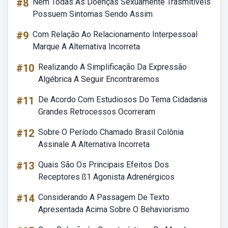
#8
Nem Todas As Doenças Sexuamente Trasmitiveis
Possuem Sintomas Sendo Assim
#9
Com Relação Ao Relacionamento Interpessoal
Marque A Alternativa Incorreta
#10
Realizando A Simplificação Da Expressão
Algébrica A Seguir Encontraremos
#11
De Acordo Com Estudiosos Do Tema Cidadania
Grandes Retrocessos Ocorreram
#12
Sobre O Período Chamado Brasil Colônia
Assinale A Alternativa Incorreta
#13
Quais São Os Principais Efeitos Dos
Receptores ß1 Agonista Adrenérgicos
#14
Considerando A Passagem De Texto
Apresentada Acima Sobre O Behaviorismo