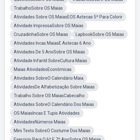
TrabalhoSobre OS Maias
Atividades Sobre OS MaiasEOS Astecas 5º Para Colorir
Atividade ImpressaSobre OS Maias
CruzadinhaSobre OS Maias
LapbookSobre OS Maias
Atividades Incas MaiasE Astecas 6 Ano
Atividades De 5 AnoSobre OS Maias
Atividade Infantil SobreCultura Maias
Maias AtividadesEconômicas
Atividades SobreO Calendário Maia
AtividadesDe Alfabetização Sobre Maias
Trabalho Sobre OS MaiasCabecalho
Atividades SobreO Calendário Dos Maias
OS MaiasIncas E Tupis Atividades
AtividadesNúmeros Maias
Mini Texto SobreO Costume Dos Maias
Exercicio Para O 6º E 7º AnoSobre OS Maias