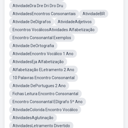
AtividadeDra Dre Dri Dro Dru
AtividadesEncontros Consonantais
AtividadeBR
Atividade DeDígrafos
AtividadeAdjetivos
Encontros VocálicosAtividades Alfabetização
Encontro Consonantal Exemplos
Atividade DeOrtografia
AtividadeEncontro Vocálico 1 Ano
AtividadesEja Alfabetização
Alfabetização ELetramento 2 Ano
10 Palavras Encontro Consonantal
Atividade DePortugues 2 Ano
Fichas Leitura Encontro Consonantal
Encontro Consonantal EDígrafo 5º Ano
AtividadeColorida Encontro Vocálico
AtividadesAglutinação
AtividadesLetramento Divertido