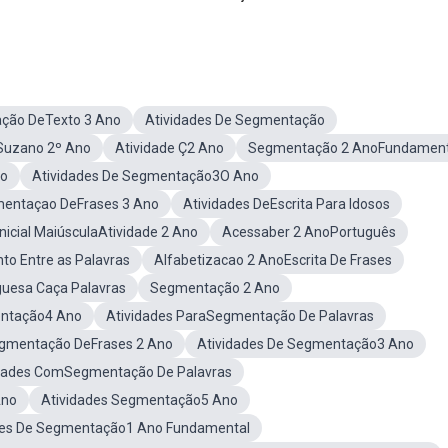
ação DeTexto 3 Ano
Atividades De Segmentação
Suzano 2º Ano
Atividade Ç2 Ano
Segmentação 2 AnoFundament
no
Atividades De Segmentação3O Ano
mentaçao DeFrases 3 Ano
Atividades DeEscrita Para Idosos
Inicial MaiúsculaAtividade 2 Ano
Acessaber 2 AnoPortuguês
o Entre as Palavras
Alfabetizacao 2 AnoEscrita De Frases
guesa Caça Palavras
Segmentação 2 Ano
entação4 Ano
Atividades ParaSegmentação De Palavras
egmentação DeFrases 2 Ano
Atividades De Segmentação3 Ano
idades ComSegmentação De Palavras
Ano
Atividades Segmentação5 Ano
des De Segmentação1 Ano Fundamental