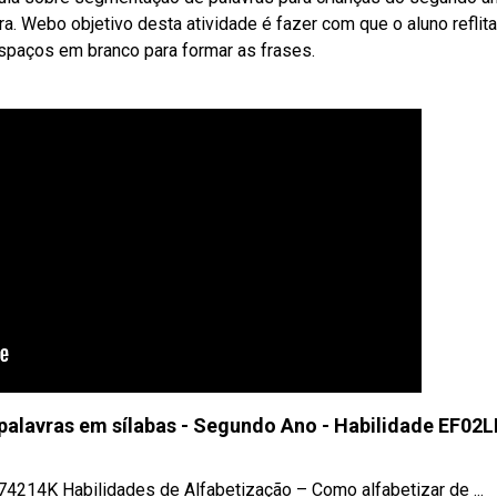
ra. Webo objetivo desta atividade é fazer com que o aluno reflita
espaços em branco para formar as frases.
palavras em sílabas - Segundo Ano - Habilidade EF02
214K Habilidades de Alfabetização – Como alfabetizar de ...