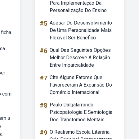
Para Implementação Da
Personalização Do Ensino
#5
Apesar Do Desenvolvimento
De Uma Personalidade Mais
 ficha
Flexível Ser Benéfico
uma
#6
Qual Das Seguintes Opções
Melhor Descreve A Relação
Entre Imparcialidade
ser
#7
Cite Alguns Fatores Que
Favoreceram A Expansão Do
Comércio Internacional
io com
#8
Paulo Dalgalarrondo
Psicopatologia E Semiologia
vem a
Dos Transtornos Mentais
e
#9
O Realismo Escola Literária
s.