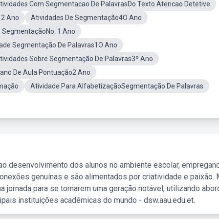
tividades Com Segmentacao De PalavrasDo Texto Atencao Detetive
 2 Ano
Atividades De Segmentação4O Ano
e SegmentaçãoNo. 1 Ano
dade Segmentação De Palavras1O Ano
tividades Sobre Segmentação De Palavras3º Ano
lano De Aula Pontuação2 Ano
rmação
Atividade Para AlfabetizaçãoSegmentação De Palavras
 ao desenvolvimento dos alunos no ambiente escolar, empregan
nexões genuínas e são alimentados por criatividade e paixão. 
a jornada para se tornarem uma geração notável, utilizando abo
ipais instituições acadêmicas do mundo - dsw.aau.edu.et.