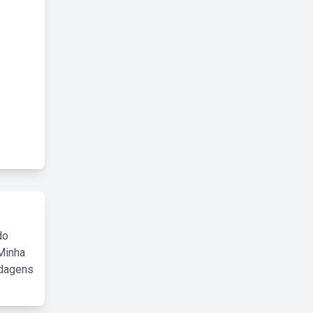
do
Minha
rdagens