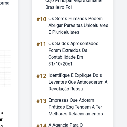
Cujo Principal Representante
forma
Brasileiro Foi
#10
Os Seres Humanos Podem
Abrigar Parasitas Unicelulares
E Pluricelulares
#11
Os Saldos Apresentados
Foram Extraídos Da
Contabilidade Em
31/10/20x1.
#12
Identifique E Explique Dois
Levantes Que Antecederam A
Revolução Russa
#13
Empresas Que Adotam
Práticas Esg Tendem A Ter
 a
Melhores Relacionamentos
ar
#14
A Agencia Para O
o,