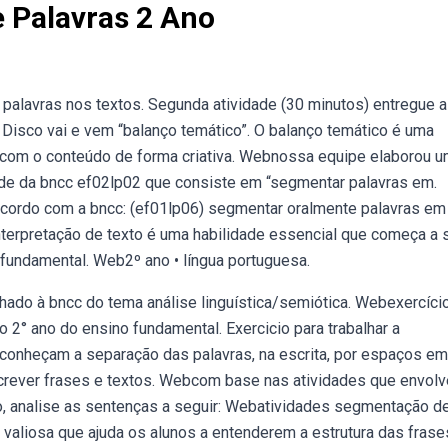
 Palavras 2 Ano
palavras nos textos. Segunda atividade (30 minutos) entregue a
isco vai e vem “balanço temático”. O balanço temático é uma
m com o conteúdo de forma criativa. Webnossa equipe elaborou 
dade da bncc ef02lp02 que consiste em “segmentar palavras em.
acordo com a bncc: (ef01lp06) segmentar oralmente palavras em
interpretação de texto é uma habilidade essencial que começa a 
 fundamental. Web2º ano • língua portuguesa.
nhado à bncc do tema análise linguística/semiótica. Webexercíc
2° ano do ensino fundamental. Exercicio para trabalhar a
onheçam a separação das palavras, na escrita, por espaços em
rever frases e textos. Webcom base nas atividades que envol
o, analise as sentenças a seguir: Webatividades segmentação d
valiosa que ajuda os alunos a entenderem a estrutura das frase