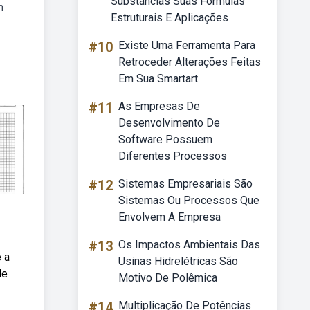
Substâncias Suas Fórmulas
m
Estruturais E Aplicações
#10
Existe Uma Ferramenta Para
Retroceder Alterações Feitas
Em Sua Smartart
#11
As Empresas De
Desenvolvimento De
Software Possuem
Diferentes Processos
#12
Sistemas Empresariais São
Sistemas Ou Processos Que
Envolvem A Empresa
#13
Os Impactos Ambientais Das
 a
Usinas Hidrelétricas São
de
Motivo De Polêmica
#14
Multiplicação De Potências