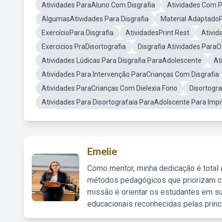
Atividades ParaAluno Com Disgrafia
Atividades Com P
AlgumasAtividades Para Disgrafia
Material AdaptadoP
ExercícioPara Disgrafia
AtividadesPrint Rest
Ativid
Exercicios PraDisortografia
Disgrafia Atividades Para
Atividades Lúdicas Para Disgrafia ParaAdolescente
At
Atividades Para Intervenção ParaCrianças Com Disgrafia
Atividades ParaCrianças Com Dielexia Fono
Disortogr
Atividades Para Disortografaia ParaAdolscente Para Impr
Emelie
Como mentor, minha dedicação é total
métodos pedagógicos que priorizam co
missão é orientar os estudantes em su
educacionais reconhecidas pelas princ