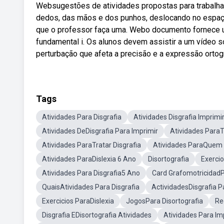
Websugestões de atividades propostas para trabalhar
dedos, das mãos e dos punhos, deslocando no espaço
que o professor faça uma. Webo documento fornece uma
fundamental i. Os alunos devem assistir a um vídeo s
perturbação que afeta a precisão e a expressão ortográf
Tags
Atividades Para Disgrafia
Atividades Disgrafia Imprimi
Atividades DeDisgrafia Para Imprimir
Atividades ParaT
Atividades ParaTratar Disgrafia
Atividades ParaQuem 
Atividades ParaDislexia 6 Ano
Disortografia
Exercio
Atividades Para Disgrafia5 Ano
Card GrafomotricidadP
QuaisAtividades Para Disgrafia
ActividadesDisgrafia P
Exercicios ParaDislexia
JogosPara Disortografia
Re
Disgrafia EDisortografia Atividades
Atividades Para Im