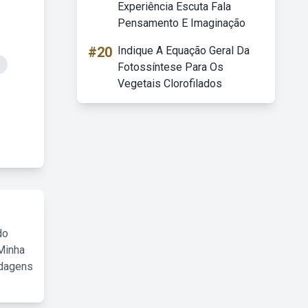
Experiência Escuta Fala
Pensamento E Imaginação
#20
Indique A Equação Geral Da
Fotossíntese Para Os
Vegetais Clorofilados
do
Minha
rdagens