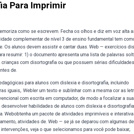
ia Para Imprimir
 Memoriza como se escrevem. Fecha os olhos e diz em voz alta a
ividade complementar de nível 3 de ensino fundamental tem com
te. Os alunos devem assistir e cantar duas. Web — exercícios dis
ara resumir: 1) o documento apresenta uma lista de palavras sol
 crianças com disortografia ou que possuem sérias dificuldades
entes de.
gógicas para alunos com dislexia e disortografia, incluindo
etras iguais,. Webler um texto e sublinhar com a mesma cor as let
encional com escrita em computador, de modo a focalizar a sua
desenvolver habilidades de alunos com dislexia e disortografia
para. Webobtenha um pacote de atividades imprimíveis e interativa
etramento, atividades de. Web — se já se deparou com algumas d
 intervenções, veja o que selecionamos para você pode baixar,.