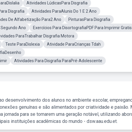
araDislalia
Atividades LúdicasPara Disgrafia
ara Disgrafia
Atividades ParaAlunis Do 1 E 2 Ano
ades De Alfabetização Para2 Ano
PinturasPara Disgrafia
O Segundo Ano
Exercícios Para DisortografiaPDF Para Imprimir Gratis
ividades ParaTrabalhar Disgrafia Motora
Teste ParaDislexia
Atividade ParaCrianças Tdah
afiaDesenho
imir
Atividades Para Disgrafia ParaPré-Adolescente
 ao desenvolvimento dos alunos no ambiente escolar, empregan
nexões genuínas e são alimentados por criatividade e paixão. 
a jornada para se tornarem uma geração notável, utilizando abo
ipais instituições acadêmicas do mundo - dsw.aau.edu.et.