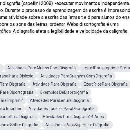
 disgrafia (capellini 2008). •executar movimentos independent
. Durante o processo de aprendizagem da escrita é imprescind
 atividade sobre a escrita das letras t e d para alunos do ens
obre os sons das letras, ordenar. Weba disortografia é uma
ica. A disgrafia afeta a legibilidade e velocidade da caligrafia.
r
Atividades ParaAlunos Com Disgrafia
Letra IPara Imprimir Preta
rabalhar a Dislexia
Atividades ParaCrianças Com Disgrafia
Tem Disgrafia
Atividade Para Disgrafia
ExercíciosPara Disgrafia
Para Disortografia
Exemplos DeDisortografia
ara Imprimir
Atividades ParaLeitura Disgrafia
ara Imprimir
Atividades Ludicas ParaDisotografia
cursoPara Disgrafia
Atividades Para Disgrafia14 Anos
primirSobre Disgrafia
Atividades ParaSuperar a Disgrafia