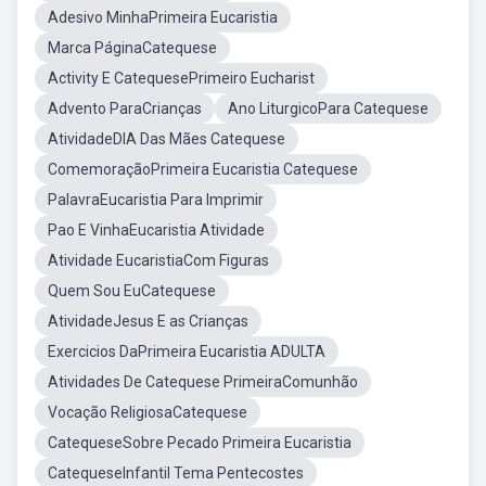
Adesivo MinhaPrimeira Eucaristia
Marca PáginaCatequese
Activity E CatequesePrimeiro Eucharist
Advento ParaCrianças
Ano LiturgicoPara Catequese
AtividadeDIA Das Mães Catequese
ComemoraçãoPrimeira Eucaristia Catequese
PalavraEucaristia Para Imprimir
Pao E VinhaEucaristia Atividade
Atividade EucaristiaCom Figuras
Quem Sou EuCatequese
AtividadeJesus E as Crianças
Exercicios DaPrimeira Eucaristia ADULTA
Atividades De Catequese PrimeiraComunhão
Vocação ReligiosaCatequese
CatequeseSobre Pecado Primeira Eucaristia
CatequeseInfantil Tema Pentecostes