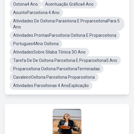
Oxtona4 Ano
Acentuação Gráfica4 Ano
AsuntoParoxitona 4 Ano
Atividades De Oxítona Paraxitona E ProparoxitonaPara 5
Ano
Atividades ProntasParoxítona Oxítona E Proparoxitona
Portugues4Ano Oxítona
AtividadesSobre Sílaba Tônica 3O Ano
Tarefa De De Oxítona Paroxítona E Proparoxítona5 Ano
Proparoxítona Oxítona ParoxítonaTerminadas
CavaleiroOxítona Paroxítona Proparoxítona
Atividades Paroxítonas 4 AnoExplicação