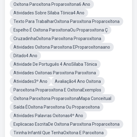
Oxítona Paroxítona Proparoxítona6 Ano
Atividades Sobre Sílaba Tônica4 Ano
Texto Para TrabalharOxítona Paroxítona Proparoxítona
Espelho É Oxítona ParoxítonaOu Proparoxítona Ç
CruzadinhaOxítona Paroxítona Proparoxítona
Atividades Oxítona Paroxítona EProparoxítonaano
Ditado4 Ano
Atividade De Português 4 AnoSílaba Tônica
Atividades Oxitonas Paroxitona Paroxítona
Atividades3º Ano
Avaliação4 Ano Oxitona
Paroxítona Proparoxítona E OxítonaExemplos
Oxítona Paroxítona ProparoxítonaMapa Conceitual
Saída ÉOxítona Paroxítona Ou Proparoxítona
Atividades Palavras Oxitonas4º Ano
Explicacao EscritaDe Oxítona Paroxítona Proparoxítona
Tirinha Infantil Que TenhaOxítona E Paroxítona