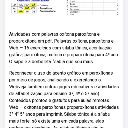
Atividades com palavras oxítona paroxítona e
proparoxítona em pdf. Palavras oxítona, paroxítona e.
Web — 16 exercícios com silaba tônica, acentuação
gráfica, paroxítona, oxítona e proparoxítona para 4º ano.
O sapo e a borboleta. “sabia que sou mais.
Reconhecer o uso do acento gráfico em paroxítonas
por meio de jogos, analisando e exercitando o.
Webveja também outros jogos educativos e atividades
de alfabetização para ensino. 3º, 4º e 5º ano).
Conteúdos prontos e gratuítos para aulas remotas.
Web — oxítonas paroxítonas proparoxítonas atividades
3° 4° 5° anos para imprimir. Sílaba tônica é a sílaba
mais forte, só existe uma em cada palavra, elas
podem ser divididas:. As sílabas tônicas são as