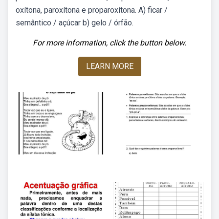
oxítona, paroxítona e proparoxítona. A) ficar /
semântico / açúcar b) gelo / órfão.
For more information, click the button below.
LEARN MORE