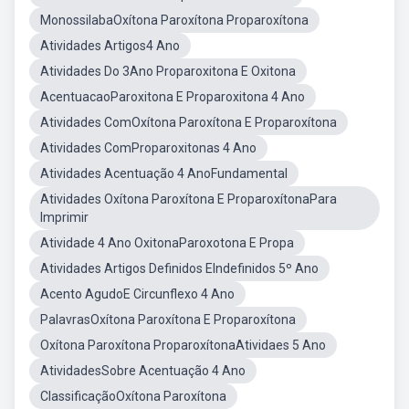
MonossilabaOxítona Paroxítona Proparoxítona
Atividades Artigos4 Ano
Atividades Do 3Ano Proparoxitona E Oxitona
AcentuacaoParoxitona E Proparoxitona 4 Ano
Atividades ComOxítona Paroxítona E Proparoxítona
Atividades ComProparoxitonas 4 Ano
Atividades Acentuação 4 AnoFundamental
Atividades Oxítona Paroxítona E ProparoxítonaPara
Imprimir
Atividade 4 Ano OxitonaParoxotona E Propa
Atividades Artigos Definidos EIndefinidos 5º Ano
Acento AgudoE Circunflexo 4 Ano
PalavrasOxítona Paroxítona E Proparoxítona
Oxítona Paroxítona ProparoxítonaAtividaes 5 Ano
AtividadesSobre Acentuação 4 Ano
ClassificaçãoOxítona Paroxítona