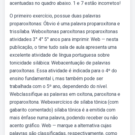
acentuadas no quadro abaixo. 1 e 7 estão incorretos!
O primeiro exercício, possue duas palavras
proparoxítonas: Óbvio é uma palavra proparoxítona e
trissílaba. Weboxítonas paroxítonas proparoxítonas
atividades 3° 4° 5° anos para imprimir. Web — nesta
publicação, o time tudo sala de aula apresenta uma
excelente atividade de língua portuguesa sobre
tonicidade silábica: Webacentuação de palavras
paroxítonas. Essa atividade é indicada para o 4º do
ensino fundamental i, mas também pode ser
trabalhada com o 5º ano, dependendo do nível.
Webclassifique as palavras em oxítona, paroxítona e
proparoxítona. Webexercícios de sílaba tônica (com
gabarito comentado) sílaba tônica é a emitida com
mais ênfase numa palavra, podendo receber ou não
acento gráfico. Web — marque a alternativa cujas
palavras são classificadas, respectivamente, como