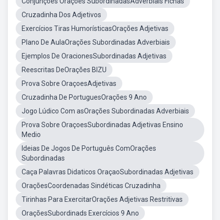
Conjunções Orações SubordinadasAdverbiais Fichas
Cruzadinha Dos Adjetivos
Exercícios Tiras HumorísticasOrações Adjetivas
Plano De AulaOrações Subordinadas Adverbiais
Ejemplos De OracionesSubordinadas Adjetivas
Reescritas DeOrações BIZU
Prova Sobre OraçoesAdjetivas
Cruzadinha De PortuguesOrações 9 Ano
Jogo Lúdico Com asOrações Subordinadas Adverbiais
Prova Sobre OraçoesSubordinadas Adjetivas Ensino
Medio
Ideias De Jogos De Português ComOrações
Subordinadas
Caça Palavras Didaticos OraçaoSubordinadas Adjetivas
OraçõesCoordenadas Sindéticas Cruzadinha
Tirinhas Para ExercitarOrações Adjetivas Restritivas
OraçõesSubordinads Exercícios 9 Ano